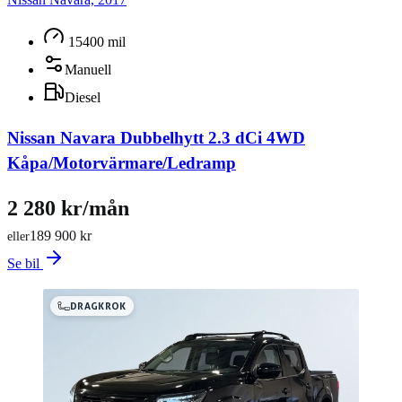
15400 mil
Manuell
Diesel
Nissan Navara Dubbelhytt 2.3 dCi 4WD
Kåpa/Motorvärmare/Ledramp
2 280 kr/mån
189 900 kr
eller
Se bil
DRAGKROK