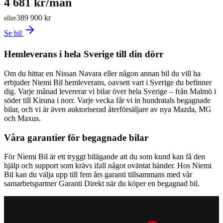
4 681 kr/mån
389 900 kr
eller
Se bil
Hemleverans i hela Sverige till din dörr
Om du hittar en Nissan Navara eller någon annan bil du vill ha
erbjuder Niemi Bil hemleverans, oavsett vart i Sverige du befinner
dig. Varje månad levererar vi bilar över hela Sverige – från Malmö i
söder till Kiruna i norr. Varje vecka får vi in hundratals begagnade
bilar, och vi är även auktoriserad återförsäljare av nya Mazda, MG
och Maxus.
Våra garantier för begagnade bilar
För Niemi Bil är ett tryggt bilägande att du som kund kan få den
hjälp och support som krävs ifall något oväntat händer. Hos Niemi
Bil kan du välja upp till fem års garanti tillsammans med vår
samarbetspartner Garanti Direkt när du köper en begagnad bil.