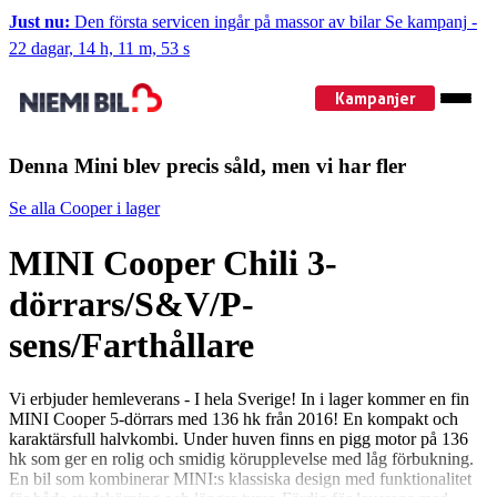
Just nu:
Den första servicen ingår på massor av bilar
Se kampanj
-
22 dagar, 14 h, 11 m, 53 s
Kampanjer
Denna Mini blev precis såld, men vi har fler
Se alla Cooper i lager
MINI Cooper Chili 3-
dörrars/S&V/P-
sens/Farthållare
Vi erbjuder hemleverans - I hela Sverige! In i lager kommer en fin
MINI Cooper 5-dörrars med 136 hk från 2016! En kompakt och
karaktärsfull halvkombi. Under huven finns en pigg motor på 136
hk som ger en rolig och smidig körupplevelse med låg förbukning.
En bil som kombinerar MINI:s klassiska design med funktionalitet