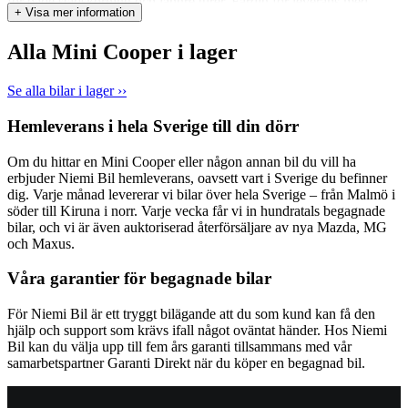
för både stadskörning och längre turer. Färdig för leverans med
+ Visa mer information
sommar- och vinterhjul, bluetooth, elhissar, AUX, USB, keyless
start, ISOFIX-fästen fram och bak, och mycket mer! Kort om bilen:
Alla Mini Cooper i lager
• Blandad förbrukning: 0,45 L/mil • Besiktigad till och med 2027-
05-31 • Trafikgaranti ingår • Årlig skatt: 360 kr Vill du veta mer om
bilen? På niemibil.se kan du bland annat: • Räkna ut din
Se alla bilar i lager ››
månadskostnad • Boka en digital visning • Reservera bilen i 12
timmar Vill du ha hjälp med finansiering, hemleverans, försäkring
Hemleverans i hela Sverige till din dörr
eller ägarbyte? Kontakta oss så får du all information du behöver!
Saknar bilen dragkrok, motorvärmare eller någon annan utrustning
Om du hittar en Mini Cooper eller någon annan bil du vill ha
du behöver? Vi hjälper gärna till med extrautrustning före eller efter
erbjuder Niemi Bil hemleverans, oavsett vart i Sverige du befinner
leverans! Vill du byta in din nuvarande bil när du köper en ny? Inga
dig. Varje månad levererar vi bilar över hela Sverige – från Malmö i
problem! Vi värderar din bil kostnadsfritt och lämnar ett prisförslag
söder till Kiruna i norr. Varje vecka får vi in hundratals begagnade
direkt – Du behöver inte ens städa eller tvätta bilen! Niemi Bil –
bilar, och vi är även auktoriserad återförsäljare av nya Mazda, MG
Sveriges största hjärta för bilar 4,8 snittbetyg på Google 4,7
och Maxus.
snittbetyg på Trustpilot Vid intresse ring 018-69 68 00 eller maila
uppsala@niemibil.se Varmt välkommen till oss på Fyrislundsgatan
Våra garantier för begagnade bilar
76 för en provkörning!
För Niemi Bil är ett tryggt bilägande att du som kund kan få den
hjälp och support som krävs ifall något oväntat händer. Hos Niemi
Bil kan du välja upp till fem års garanti tillsammans med vår
samarbetspartner Garanti Direkt när du köper en begagnad bil.