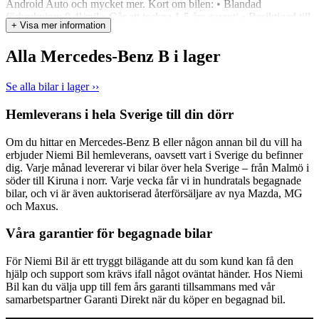
Android Auto och mycket mer. Kort om bilen: • Blandad
förbrukning: 0,4l/mil • Går att teckna 1-5 års garanti • Besiktigad till
+ Visa mer information
2027-03-31 • Årlig fordonsskatt 1103kr Vill du veta mer om bilen?
På niemibil.se kan du bland annat: • Räkna ut din månadskostnad •
Alla Mercedes-Benz B i lager
Boka en digital visning • Reservera bilen i 12 timmar Vill du ha
hjälp med finansiering, hemleverans, försäkring eller ägarbyte?
Kontakta oss så får du all information du behöver! Saknar bilen
Se alla bilar i lager ››
dragkrok, motorvärmare eller någon annan utrustning du behöver?
Vi hjälper gärna till med extrautrustning före eller efter leverans! Vill
Hemleverans i hela Sverige till din dörr
du byta in din nuvarande bil när du köper en ny? Inga problem! Vi
värderar din bil kostnadsfritt och lämnar ett prisförslag direkt – Du
Om du hittar en Mercedes-Benz B eller någon annan bil du vill ha
behöver inte ens städa eller tvätta bilen! Niemi Bil – Sveriges största
erbjuder Niemi Bil hemleverans, oavsett vart i Sverige du befinner
hjärta för bilar 4,8 snittbetyg på Google 4,7 snittbetyg på Trustpilot
dig. Varje månad levererar vi bilar över hela Sverige – från Malmö i
söder till Kiruna i norr. Varje vecka får vi in hundratals begagnade
bilar, och vi är även auktoriserad återförsäljare av nya Mazda, MG
och Maxus.
Våra garantier för begagnade bilar
För Niemi Bil är ett tryggt bilägande att du som kund kan få den
hjälp och support som krävs ifall något oväntat händer. Hos Niemi
Bil kan du välja upp till fem års garanti tillsammans med vår
samarbetspartner Garanti Direkt när du köper en begagnad bil.