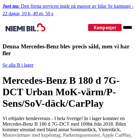
Just nu:
Den första servicen ingår på massor av bilar
Se kampanj
-
22 dagar, 10 h, 49 m, 50 s
Kampanjer
Denna Mercedes-Benz blev precis såld, men vi har
fler
Se alla B i lager
Mercedes-Benz B 180 d 7G-
DCT Urban MoK-värm/P-
Sens/SoV-däck/CarPlay
Vi erbjuder hemleverans - I hela Sverige! In i lager kommer en
Mercedes-Benz B 180 d 7G-DCT med 109hk från 2018. Bilen
kommer utrustad med bland annat Sommardäck, Vinterdäck,
Motorvärmare med kupéuttag, Parkeringssensorer, Apple CarPlay,