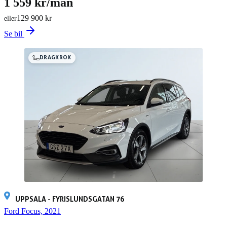
1 559 kr/mån
129 900 kr
eller
Se bil
DRAGKROK
UPPSALA - FYRISLUNDSGATAN 76
Ford Focus, 2021