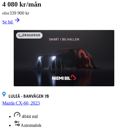
4 080 kr/mån
339 900 kr
eller
Se bil
DRAGKROK
LULEÅ - BANVÄGEN 7B
Mazda CX-60, 2023
4044 mil
Automatisk