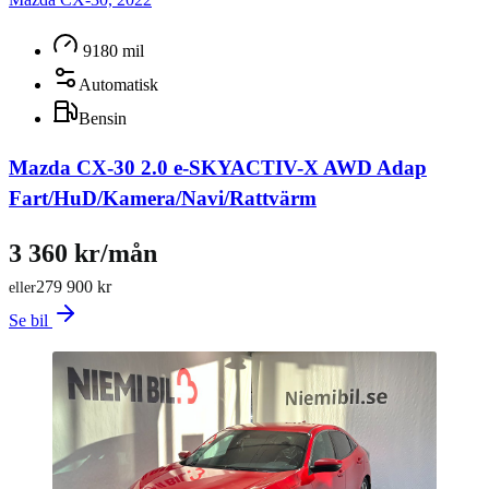
9180 mil
Automatisk
Bensin
Mazda CX-30 2.0 e-SKYACTIV-X AWD Adap
Fart/HuD/Kamera/Navi/Rattvärm
3 360 kr/mån
279 900 kr
eller
Se bil