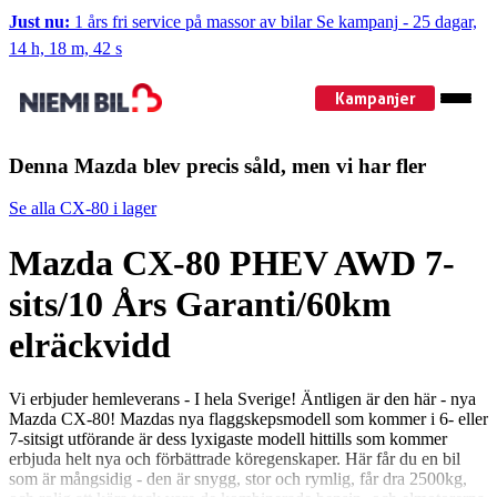
Just nu:
1 års fri service på massor av bilar
Se kampanj
-
25 dagar,
14 h, 18 m, 41 s
Kampanjer
Denna Mazda blev precis såld, men vi har fler
Se alla CX-80 i lager
Mazda CX-80 PHEV AWD 7-
sits/10 Års Garanti/60km
elräckvidd
Vi erbjuder hemleverans - I hela Sverige! Äntligen är den här - nya
Mazda CX-80! Mazdas nya flaggskepsmodell som kommer i 6- eller
7-sitsigt utförande är dess lyxigaste modell hittills som kommer
erbjuda helt nya och förbättrade köregenskaper. Här får du en bil
som är mångsidig - den är snygg, stor och rymlig, får dra 2500kg,