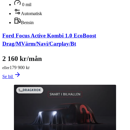
0 mil
Automatisk
Bensin
Ford Focus Active Kombi 1.0 EcoBoost
Drag/MVärm/Navi/Carplay/Bt
2 160 kr/mån
179 900 kr
eller
Se bil
DRAGKROK