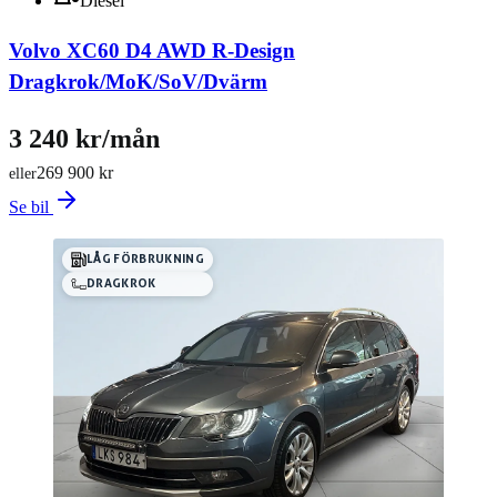
Diesel
Volvo XC60 D4 AWD R-Design
Dragkrok/MoK/SoV/Dvärm
3 240 kr/mån
269 900 kr
eller
Se bil
LÅG FÖRBRUKNING
DRAGKROK