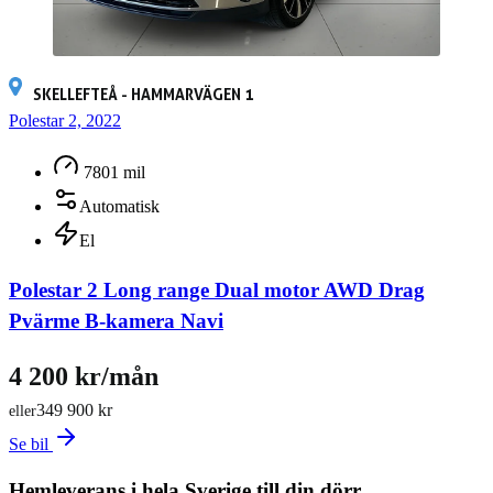
SKELLEFTEÅ - HAMMARVÄGEN 1
Polestar 2, 2022
7801 mil
Automatisk
El
Polestar 2 Long range Dual motor AWD Drag
Pvärme B-kamera Navi
4 200 kr/mån
349 900 kr
eller
Se bil
Hemleverans i hela Sverige till din dörr