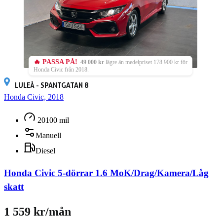
🔥 PASSA PÅ!
49 000 kr
lägre än medelpriset 178 900 kr för
Honda Civic från 2018.
LULEÅ - SPANTGATAN 8
Honda Civic, 2018
20100 mil
Manuell
Diesel
Honda Civic 5-dörrar 1.6 MoK/Drag/Kamera/Låg
skatt
1 559 kr/mån