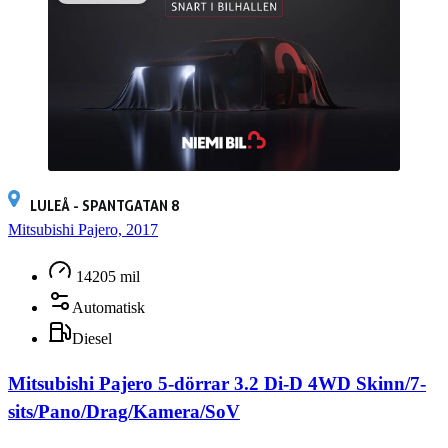
LULEÅ - SPANTGATAN 8
Mitsubishi Pajero, 2017
14205 mil
Automatisk
Diesel
Mitsubishi Pajero 5-dörrar 3.2 Di-D 4WD Skinn/7-
sits/Pano/Drag/Kamera/SoV