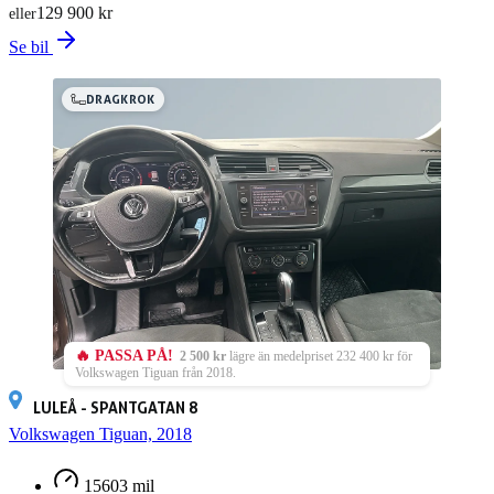
129 900 kr
eller
Se bil
DRAGKROK
🔥 PASSA PÅ!
2 500 kr
lägre än medelpriset 232 400 kr för
Volkswagen Tiguan från 2018.
LULEÅ - SPANTGATAN 8
Volkswagen Tiguan, 2018
15603 mil