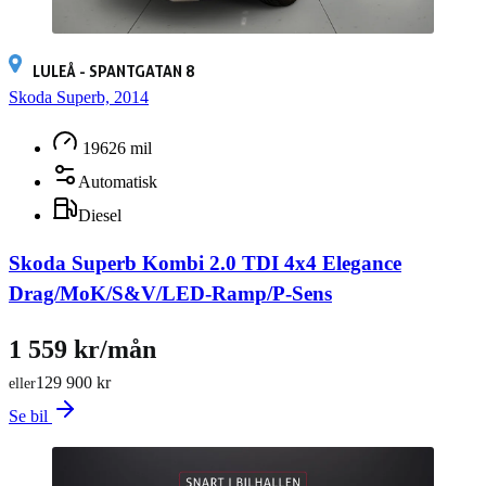
LULEÅ - SPANTGATAN 8
Skoda Superb, 2014
19626 mil
Automatisk
Diesel
Skoda Superb Kombi 2.0 TDI 4x4 Elegance
Drag/MoK/S&V/LED-Ramp/P-Sens
1 559 kr/mån
129 900 kr
eller
Se bil