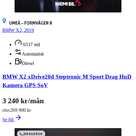
UMEÅ – FORMVÄGEN 8
BMW X2, 2019
6537 mil
Automatisk
Diesel
BMW X2 xDrive20d Steptronic M Sport Drag HuD
Kamera GPS SoV
3 240 kr/mån
269 900 kr
eller
Se bil
DRAGKROK