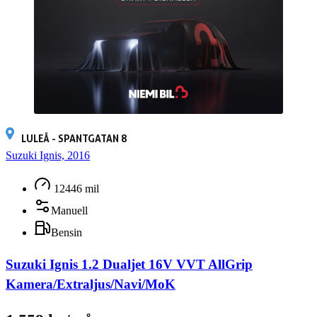
LULEÅ - SPANTGATAN 8
Suzuki Ignis, 2016
12446 mil
Manuell
Bensin
Suzuki Ignis 1.2 Dualjet 16V VVT AllGrip
Kamera/Extraljus/Navi/MoK