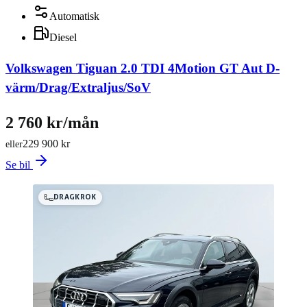
Automatisk
Diesel
Volkswagen Tiguan 2.0 TDI 4Motion GT Aut D-
värm/Drag/Extraljus/SoV
2 760 kr/mån
229 900 kr
eller
Se bil
DRAGKROK