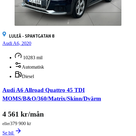
LULEÅ - SPANTGATAN 8
Audi A6, 2020
10283 mil
Automatisk
Diesel
Audi A6 Allroad Quattro 45 TDI
MOMS/B&O/360/Matrix/Skinn/Dvärm
4 561 kr/mån
379 900 kr
eller
Se bil