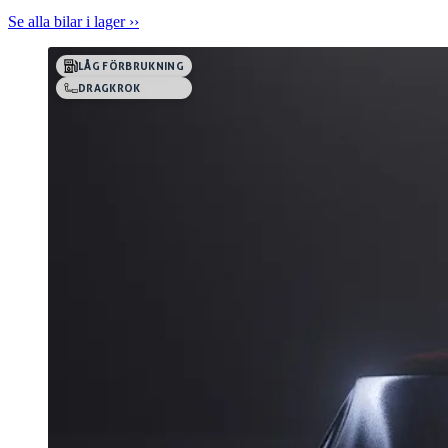
Se alla bilar i lager ››
LÅG FÖRBRUKNING
DRAGKROK