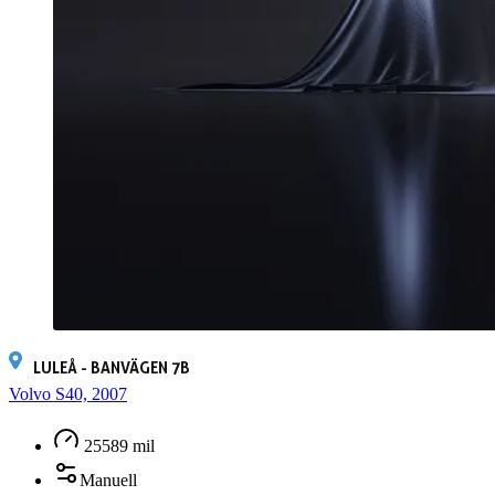
LULEÅ - BANVÄGEN 7B
Volvo S40, 2007
25589 mil
Manuell