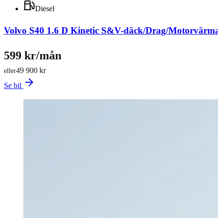
Diesel
Volvo S40 1.6 D Kinetic S&V-däck/Drag/Motorvärm
599 kr/mån
49 900 kr
eller
Se bil