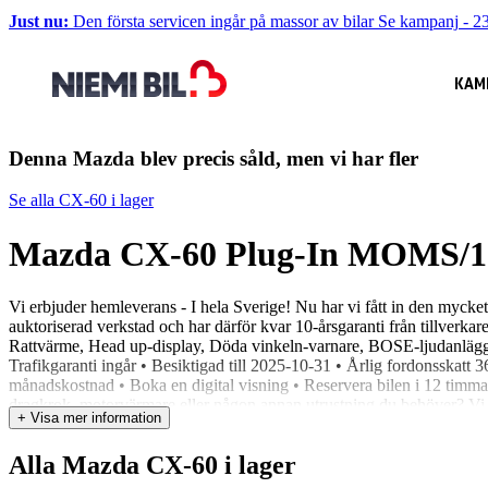
Just nu:
Den första servicen ingår på massor av bilar
Se kampanj
-
23
KAM
Denna Mazda blev precis såld, men vi har fler
Se alla CX-60 i lager
Mazda CX-60 Plug-In MOMS/1
Vi erbjuder hemleverans - I hela Sverige! Nu har vi fått in den myc
auktoriserad verkstad och har därför kvar 10-årsgaranti från tillver
Rattvärme, Head up-display, Döda vinkeln-varnare, BOSE-ljudanlägg
Trafikgaranti ingår • Besiktigad till 2025-10-31 • Årlig fordonsskatt
månadskostnad • Boka en digital visning • Reservera bilen i 12 timmar
dragkrok, motorvärmare eller någon annan utrustning du behöver? Vi hjä
+ Visa mer information
värderar din bil kostnadsfritt och lämnar ett prisförslag direkt – Du beh
Alla Mazda CX-60 i lager