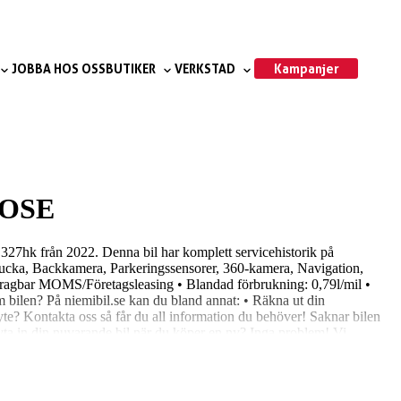
Kampanjer
JOBBA HOS OSS
BUTIKER
VERKSTAD
BOSE
327hk från 2022. Denna bil har komplett servicehistorik på
elucka, Backkamera, Parkeringssensorer, 360-kamera, Navigation,
dragbar MOMS/Företagsleasing • Blandad förbrukning: 0,79l/mil •
m bilen? På niemibil.se kan du bland annat: • Räkna ut din
yte? Kontakta oss så får du all information du behöver! Saknar bilen
byta in din nuvarande bil när du köper en ny? Inga problem! Vi
 för bilar 4,8 snittbetyg på Google 4,7 snittbetyg på Trustpilot