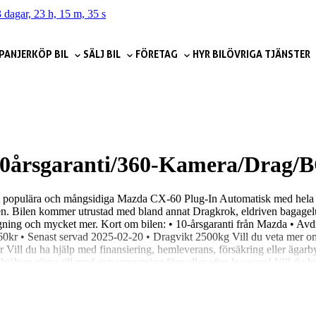
 dagar, 23 h, 15 m, 33 s
PANJER
KÖP BIL
SÄLJ BIL
FÖRETAG
HYR BIL
ÖVRIGA TJÄNSTER
0årsgaranti/360-Kamera/Drag/
ket populära och mångsidiga Mazda CX-60 Plug-In Automatisk med hela 
karen. Bilen kommer utrustad med bland annat Dragkrok, eldriven bagag
ning och mycket mer. Kort om bilen: • 10-årsgaranti från Mazda • Av
 360kr • Senast servad 2025-02-20 • Dragvikt 2500kg Vill du veta mer o
 Vill du ha hjälp med finansiering, hemleverans, försäkring eller ägarb
lper gärna till med extrautrustning före eller efter leverans! Vill du 
över inte ens städa eller tvätta bilen! Niemi Bil – Sveriges största hjärta