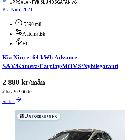
UPPSALA - FYRISLUNDSGATAN 76
Kia Niro, 2021
5590 mil
Automatisk
El
Kia Niro e- 64 kWh Advance
S&V/Kamera/Carplay/MOMS/Nybilsgaranti
2 880 kr/mån
239 900 kr
eller
Se bil
LÅG FÖRBRUKNING