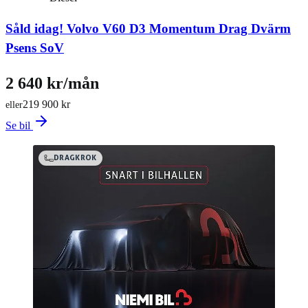
Såld idag!
Volvo V60 D3 Momentum Drag Dvärm
Psens SoV
2 640 kr/mån
219 900 kr
eller
Se bil
DRAGKROK