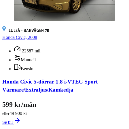
LULEÅ - BANVÄGEN 7B
Honda Civic, 2008
22587 mil
Manuell
Bensin
Honda Civic 5-dörrar 1.8 i-VTEC Sport
Värmare/Extraljus/Kamkedja
599 kr/mån
49 900 kr
eller
Se bil