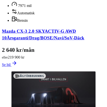
7971 mil
Automatisk
Bensin
Mazda CX-3 2.0 SKYACTIV-G AWD
10Årsgaranti/Drag/BOSE/Navi/SoV-Däck
2 640 kr/mån
219 900 kr
eller
Se bil
LÅG FÖRBRUKNING