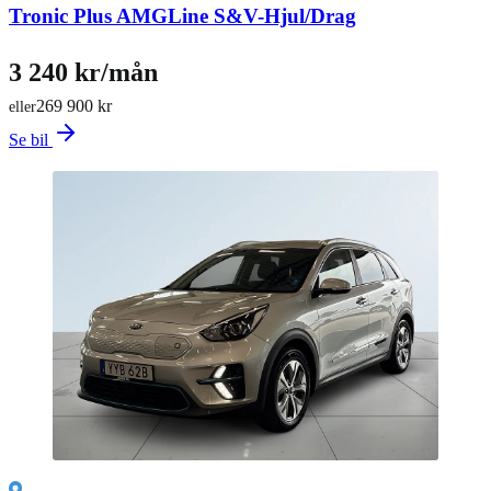
Tronic Plus AMGLine S&V-Hjul/Drag
3 240 kr/mån
269 900 kr
eller
Se bil