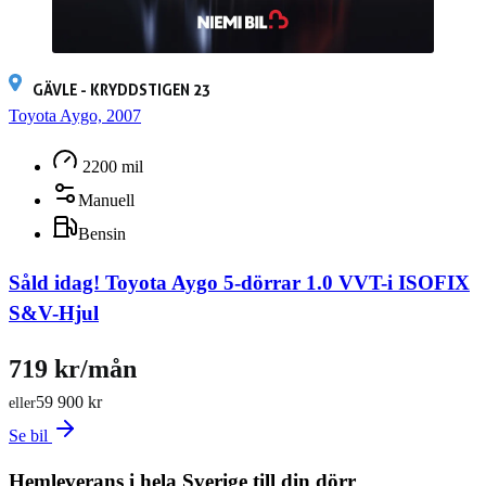
GÄVLE - KRYDDSTIGEN 23
Toyota Aygo, 2007
2200 mil
Manuell
Bensin
Såld idag!
Toyota Aygo 5-dörrar 1.0 VVT-i ISOFIX
S&V-Hjul
719 kr/mån
59 900 kr
eller
Se bil
Hemleverans i hela Sverige till din dörr