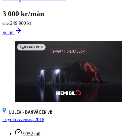
3 000 kr/mån
249 900 kr
eller
Se bil
DRAGKROK
LULEÅ - BANVÄGEN 7B
Toyota Avensis, 2018
9352 mil