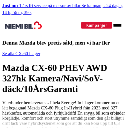
Just nu:
1 års fri service på massor av bilar
Se kampanj
-
24 dagar,
14 h, 56 m, 38 s
Kampanjer
Denna Mazda blev precis såld, men vi har fler
Se alla CX-60 i lager
Mazda CX-60 PHEV AWD
327hk Kamera/Navi/SoV-
däck/10ÅrsGaranti
Vi erbjuder hemleverans - I hela Sverige! In i lager kommer nu en
lätt begagnad Mazda CX-60 Plug In-Hybrid från 2023 med 327
hästkrafter, automatlåda och fyrhjulsdrift! En snygg bil som erbjuder
körglädje, komfort och stort utrymme samtidigt som den går billigt i
drift tack vare hybridsystemet som gör att du kan köra upp till 6,3