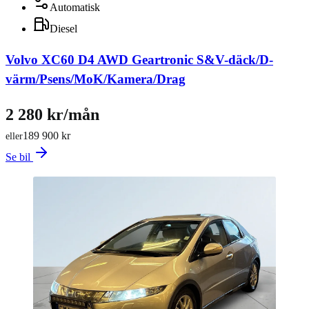
Automatisk
Diesel
Volvo XC60 D4 AWD Geartronic S&V-däck/D-
värm/Psens/MoK/Kamera/Drag
2 280 kr/mån
189 900 kr
eller
Se bil