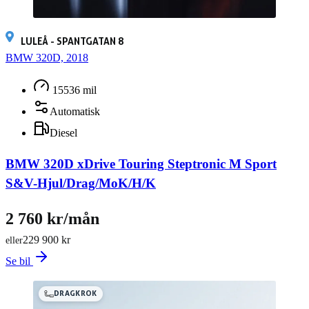
LULEÅ - SPANTGATAN 8
BMW 320D, 2018
15536 mil
Automatisk
Diesel
BMW 320D xDrive Touring Steptronic M Sport
S&V-Hjul/Drag/MoK/H/K
2 760 kr/mån
229 900 kr
eller
Se bil
DRAGKROK