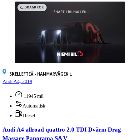
DRAGKROK
SKELLEFTEÅ - HAMMARVÄGEN 1
Audi A4, 2018
11945 mil
Automatisk
Diesel
Audi A4 allroad quattro 2.0 TDI Dvärm Drag
Massage Panorama S&V