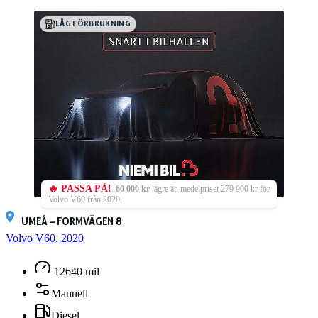
LÅG FÖRBRUKNING
🔥 PASSA PÅ!
60 000 kr
lägre än medelpriset 279 900 kr för
Volvo V60 från 2020.
UMEÅ – FORMVÄGEN 8
Volvo V60, 2020
12640 mil
Manuell
Diesel