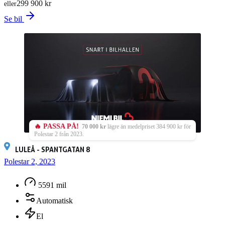
299 900 kr
eller
Se bil
🔥 PASSA PÅ!
70 000 kr
lägre än medelpriset 384 900 kr för
Polestar 2 från 2023.
LULEÅ - SPANTGATAN 8
Polestar 2, 2023
5591 mil
Automatisk
El