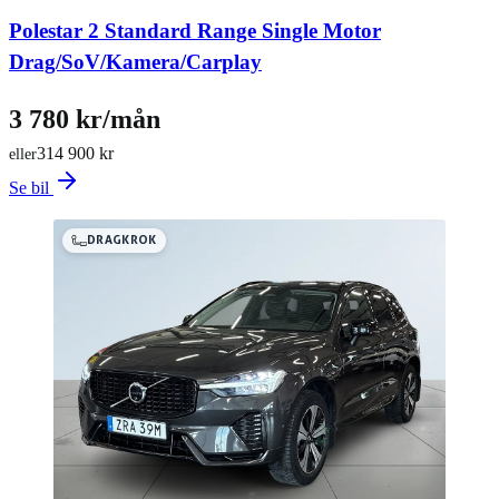
Polestar 2 Standard Range Single Motor
Drag/SoV/Kamera/Carplay
3 780 kr/mån
314 900 kr
eller
Se bil
DRAGKROK