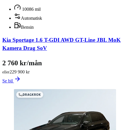
10086 mil
Automatisk
Bensin
Kia Sportage 1.6 T-GDI AWD GT-Line JBL MoK
Kamera Drag SoV
2 760 kr/mån
229 900 kr
eller
Se bil
DRAGKROK