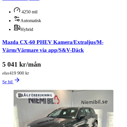
4250 mil
Automatisk
Hybrid
Mazda CX-60 PHEV Kamera/Extraljus/M-
Värm/Värmare via app/S&V-Däck
5 041 kr/mån
419 900 kr
eller
Se bil
LÅG FÖRBRUKNING