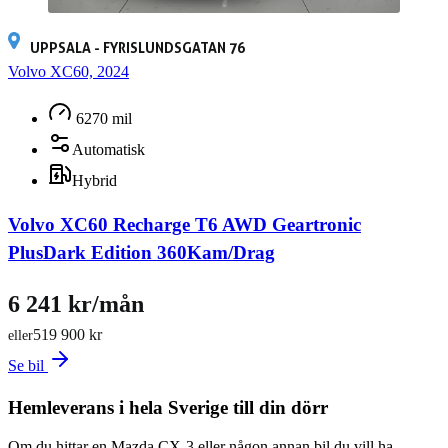
UPPSALA - FYRISLUNDSGATAN 76
Volvo XC60, 2024
6270 mil
Automatisk
Hybrid
Volvo XC60 Recharge T6 AWD Geartronic
PlusDark Edition 360Kam/Drag
6 241 kr/mån
519 900 kr
eller
Se bil
Hemleverans i hela Sverige till din dörr
Om du hittar en Mazda CX-3 eller någon annan bil du vill ha