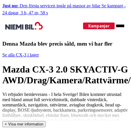
Just nu:
Den första servicen ingår på massor av bilar
Se kampanj
-
24 dagar, 3 h, 47 m, 57 s
Kampanjer
Denna Mazda blev precis såld, men vi har fler
Se alla CX-3 i lager
Mazda CX-3 2.0 SKYACTIV-G
AWD/Drag/Kamera/Rattvärm
Vi erbjuder hemleverans - I hela Sverige! Bilen kommer utrustad
med bland annat full servicehistorik, dubbade vinterdäck,
sommardäck, navigation, rattvärme, avtagbar dragkrok, head up-
display, BOSE-ljudsystem, backkamera, parkeringssensorer, adaptiv
farthållare, skinklädsel, elstolar fram, bluetooth och mycket mer.
Kort om bilen: • Blandad förbrukning: 0,81/mil • Besiktigad till
+ Visa mer information
2026-07-31 • Årsskatt: 1262kr • Dragvikt: 1200kg • Upp till 5 års