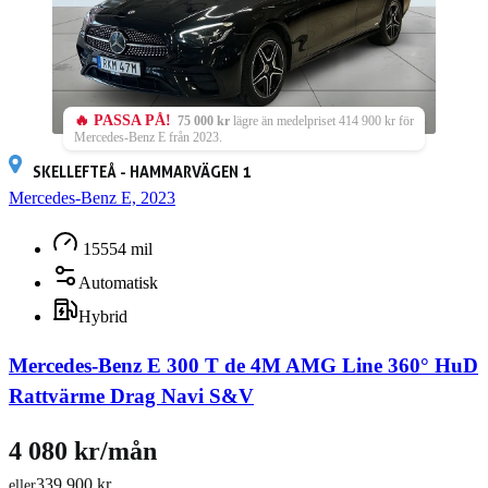
🔥 PASSA PÅ!
75 000 kr
lägre än medelpriset 414 900 kr för
Mercedes-Benz E från 2023.
SKELLEFTEÅ - HAMMARVÄGEN 1
Mercedes-Benz E, 2023
15554 mil
Automatisk
Hybrid
Mercedes-Benz E 300 T de 4M AMG Line 360° HuD
Rattvärme Drag Navi S&V
4 080 kr/mån
339 900 kr
eller