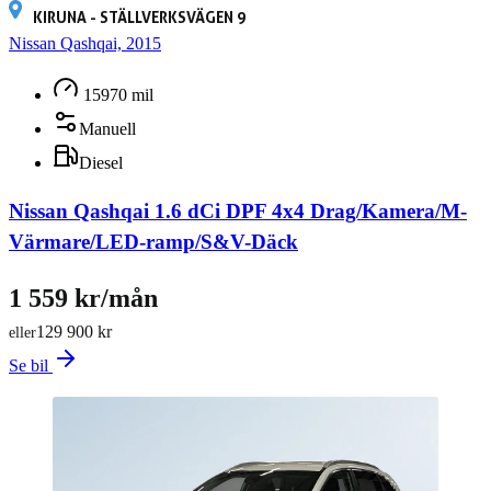
KIRUNA - STÄLLVERKSVÄGEN 9
Nissan Qashqai, 2015
15970 mil
Manuell
Diesel
Nissan Qashqai 1.6 dCi DPF 4x4 Drag/Kamera/M-
Värmare/LED-ramp/S&V-Däck
1 559 kr/mån
129 900 kr
eller
Se bil