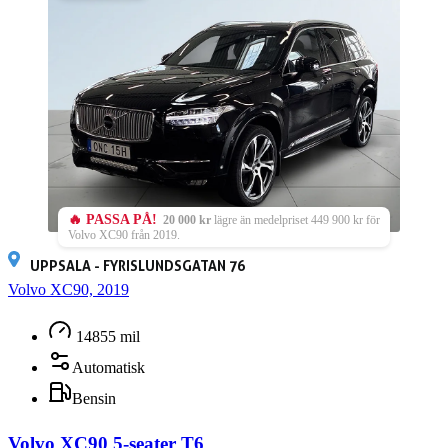
🔥 PASSA PÅ!
20 000 kr
lägre än medelpriset 449 900 kr för
Volvo XC90 från 2019.
UPPSALA - FYRISLUNDSGATAN 76
Volvo XC90, 2019
14855 mil
Automatisk
Bensin
Volvo XC90 5-seater T6