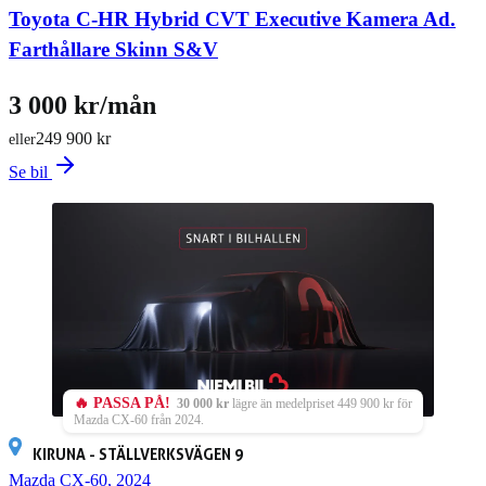
Toyota C-HR Hybrid CVT Executive Kamera Ad.
Farthållare Skinn S&V
3 000 kr/mån
249 900 kr
eller
Se bil
🔥 PASSA PÅ!
30 000 kr
lägre än medelpriset 449 900 kr för
Mazda CX-60 från 2024.
KIRUNA - STÄLLVERKSVÄGEN 9
Mazda CX-60, 2024