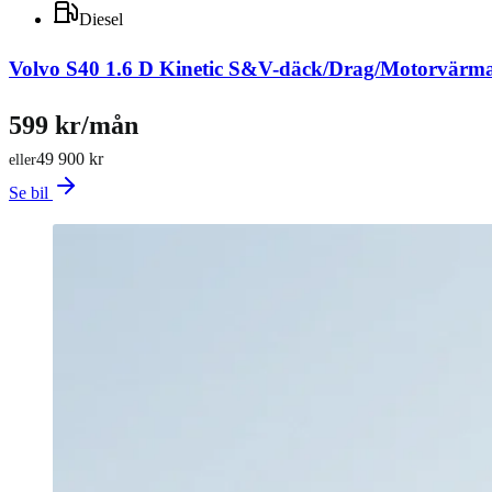
Diesel
Volvo S40 1.6 D Kinetic S&V-däck/Drag/Motorvärm
599 kr/mån
49 900 kr
eller
Se bil