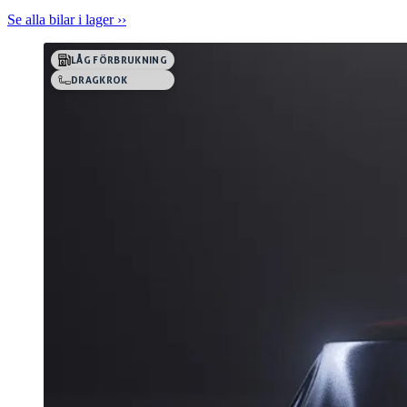
Se alla bilar i lager ››
LÅG FÖRBRUKNING
DRAGKROK