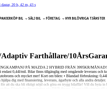
 dagar, 20 h, 42 m, 41 s
PANJER
KÖP BIL
SÄLJ BIL
FÖRETAG
HYR BIL
ÖVRIGA TJÄNSTER
Adaptiv Farthållare/10ÅrsGara
ASINGKAMPANJ PÅ MAZDA 2 HYBRID FRÅN 3995KR/MÅNAD! 24 månaders
på endast 0,44l/mil. Bilar finns tillgänglig med omgående leverans och
autobroms och mycket mer! Kort om bilen: • Blandad förbrukning: 0,44l/
så hjälpa dig med finansiering, leverans, ägarbyte och alla andra detalje
a för att du ska bli riktigt nöjd och göra en trygg bilaffär! Vill du byta 
lla detaljer. Förmånlig finansiering via DNB-finans. Varmt välkommen ti