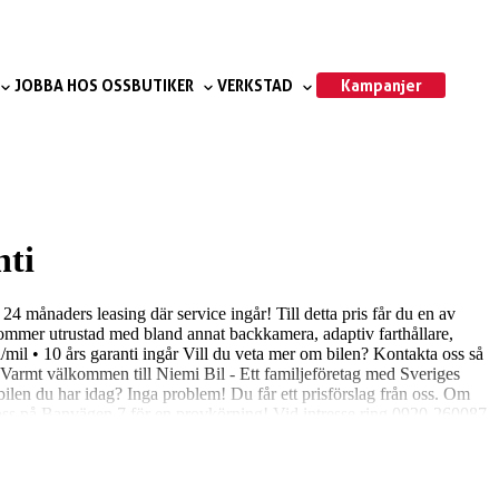
Kampanjer
JOBBA HOS OSS
BUTIKER
VERKSTAD
nti
 leasing där service ingår! Till detta pris får du en av
 kommer utrustad med bland annat backkamera, adaptiv farthållare,
mil • 10 års garanti ingår Vill du veta mer om bilen? Kontakta oss så
r. Varmt välkommen till Niemi Bil - Ett familjeföretag med Sveriges
in bilen du har idag? Inga problem! Du får ett prisförslag från oss. Om
ll oss på Banvägen 7 för en provkörning! Vid intresse ring 0920-260087