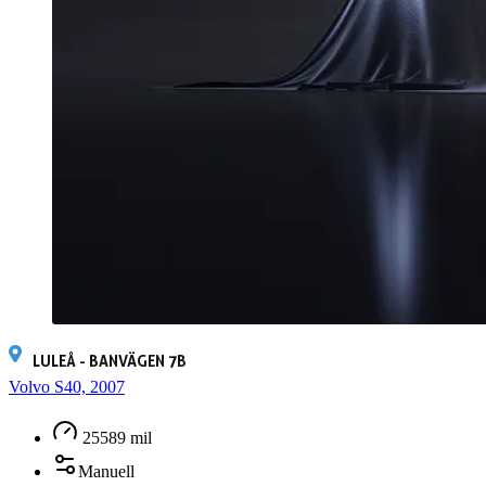
LULEÅ - BANVÄGEN 7B
Volvo S40, 2007
25589 mil
Manuell