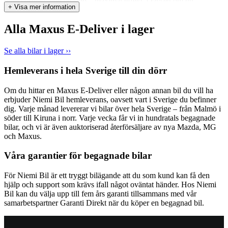
driftskostnad, noll utsläpp – maximal effekt. Oavsett om du
+ Visa mer information
transporterar varor, utrustning eller gods ger e-Deliver 7 dig allt du
behöver för att möta dina behov. Med en imponerande lastvikt på
Alla Maxus E-Deliver i lager
upp till 1 125 kg, släpvagnsvikt på 1500kg och en räckvidd på
362km tar den elektriska skåpbilen effektivitet och mångsidighet till
nya höjder. Bilen har även bra komfort och erbjuder gott om
Se alla bilar i lager ››
utrymme för både förare och medpassagerare, med bekväma säten
och modern teknik. Kort om bilen: • Elräckvidd upp till 362km: •
Hemleverans i hela Sverige till din dörr
Nybilsgarantin kvarstår till 2029 • Årlig fordonsskatt 360kr •
Dragvikt 1500kg • Avdragbar MOMS Vill du veta mer om bilen?
Om du hittar en Maxus E-Deliver eller någon annan bil du vill ha
Kontakta oss så gör vi gärna en digital visning och skickar dig fler
erbjuder Niemi Bil hemleverans, oavsett vart i Sverige du befinner
bilder. Vi kan också hjälpa dig med finansiering, leverans, ägarbyte
dig. Varje månad levererar vi bilar över hela Sverige – från Malmö i
och alla andra detaljer. Varmt välkommen till Niemi Bil - Ett
söder till Kiruna i norr. Varje vecka får vi in hundratals begagnade
familjeföretag med Sveriges största hjärta för bilar. 4,7 snittbetyg på
bilar, och vi är även auktoriserad återförsäljare av nya Mazda, MG
Google. Vi ska göra vårt bästa för att du ska bli riktigt nöjd och göra
och Maxus.
en trygg bilaffär! Vill du byta in bilen du har idag? Inga problem!
Du får ett prisförslag från oss. Om du vill hämtar vi också bilen,
Våra garantier för begagnade bilar
tvättar, städar, sköter ägarbytet och alla detaljer. Förmånlig
finansiering via DNB-finans. Varmt välkommen till oss på
Banvägen 7 för en provkörning! Vid intresse ring 0920-260087 eller
För Niemi Bil är ett tryggt bilägande att du som kund kan få den
maila intresse@niemibil.se
hjälp och support som krävs ifall något oväntat händer. Hos Niemi
Bil kan du välja upp till fem års garanti tillsammans med vår
samarbetspartner Garanti Direkt när du köper en begagnad bil.