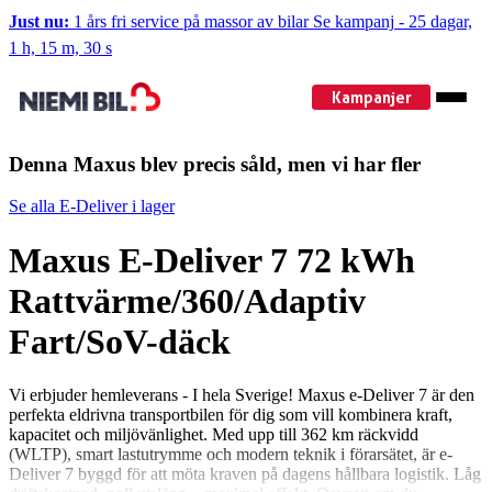
Just nu:
1 års fri service på massor av bilar
Se kampanj
-
25 dagar,
1 h, 15 m, 30 s
Kampanjer
Denna Maxus blev precis såld, men vi har fler
Se alla E-Deliver i lager
Maxus E-Deliver 7 72 kWh
Rattvärme/360/Adaptiv
Fart/SoV-däck
Vi erbjuder hemleverans - I hela Sverige! Maxus e-Deliver 7 är den
perfekta eldrivna transportbilen för dig som vill kombinera kraft,
kapacitet och miljövänlighet. Med upp till 362 km räckvidd
(WLTP), smart lastutrymme och modern teknik i förarsätet, är e-
Deliver 7 byggd för att möta kraven på dagens hållbara logistik. Låg