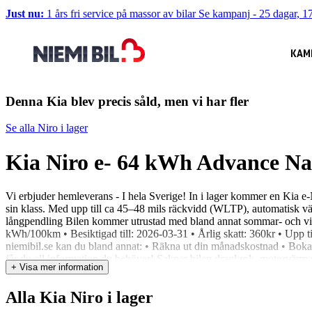
Just nu:
1 års fri service på massor av bilar
Se kampanj
-
25 dagar, 17
KAM
Denna Kia blev precis såld, men vi har fler
Se alla Niro i lager
Kia Niro e- 64 kWh Advance 
Vi erbjuder hemleverans - I hela Sverige! In i lager kommer en Kia e
sin klass. Med upp till ca 45–48 mils räckvidd (WLTP), automatisk vä
långpendling Bilen kommer utrustad med bland annat sommar- och vinte
kWh/100km • Besiktigad till: 2026-03-31 • Årlig skatt: 360kr • Upp t
niemibil.se kan du bland annat: • Räkna ut din månadskostnad • Boka e
får du all information du behöver! Saknar bilen dragkrok, motorvärmare
+ Visa mer information
bil när du köper en ny? Inga problem! Vi värderar din bil kostnadsfritt 
Google 4,7 snittbetyg på Trustpilot Vid intresse ring 026-16 19 00 e
Alla Kia Niro i lager