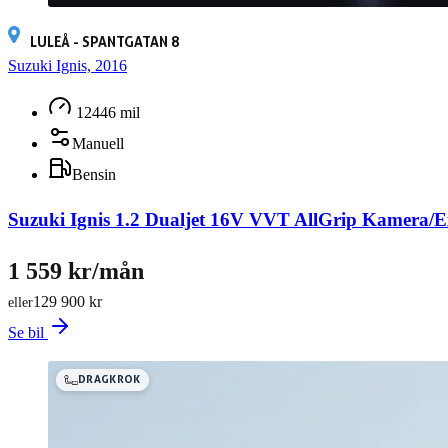
LULEÅ - SPANTGATAN 8
Suzuki Ignis, 2016
12446 mil
Manuell
Bensin
Suzuki Ignis 1.2 Dualjet 16V VVT AllGrip Kamera/
1 559 kr/mån
129 900 kr
eller
Se bil
DRAGKROK