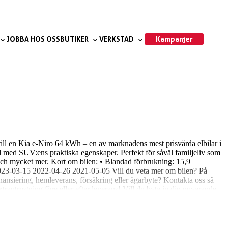
Kampanjer
JOBBA HOS OSS
BUTIKER
VERKSTAD
till en Kia e-Niro 64 kWh – en av marknadens mest prisvärda elbilar i
d med SUV:ens praktiska egenskaper. Perfekt för såväl familjeliv som
 och mycket mer. Kort om bilen: • Blandad förbrukning: 15,9
1 2023-03-15 2022-04-26 2021-05-05 Vill du veta mer om bilen? På
nansiering, hemleverans, försäkring eller ägarbyte? Kontakta oss så
autrustning före eller efter leverans! Vill du byta in din nuvarande
 bilen! Niemi Bil – Sveriges största hjärta för bilar 4,8 snittbetyg på
3 för en provkörning!