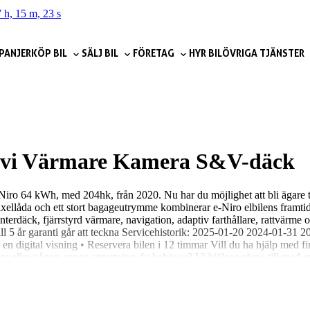
 h, 15 m, 21 s
PANJER
KÖP BIL
SÄLJ BIL
FÖRETAG
HYR BIL
ÖVRIGA TJÄNSTER
Navi Värmare Kamera S&V-däck
-Niro 64 kWh, med 204hk, från 2020. Nu har du möjlighet att bli ägare 
xellåda och ett stort bagageutrymme kombinerar e-Niro elbilens framti
rdäck, fjärrstyrd värmare, navigation, adaptiv farthållare, rattvärme
ill 5 år garanti går att teckna Servicehistorik: 2025-01-20 2024-01-3
n digital visning • Reservera bilen i 12 timmar Vill du ha hjälp med fi
 eller någon annan utrustning du behöver? Vi hjälper gärna till med extr
och lämnar ett prisförslag direkt – Du behöver inte ens städa eller tvätta
ller maila gavle@niemibil.se Varmt välkommen till oss på Kryddstigen 2