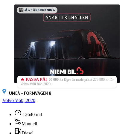
LÅG FÖRBRUKNING
🔥 PASSA PÅ!
60 000 kr
lägre än medelpriset 279 900 kr för
Volvo V60 från 2020.
UMEÅ – FORMVÄGEN 8
Volvo V60, 2020
12640 mil
Manuell
Diesel