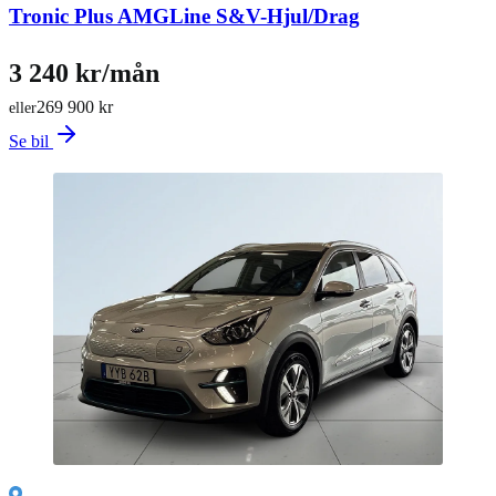
Tronic Plus AMGLine S&V-Hjul/Drag
3 240 kr/mån
269 900 kr
eller
Se bil