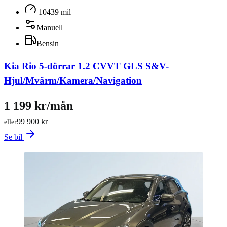
10439 mil
Manuell
Bensin
Kia Rio 5-dörrar 1.2 CVVT GLS S&V-
Hjul/Mvärm/Kamera/Navigation
1 199 kr/mån
99 900 kr
eller
Se bil