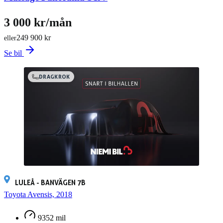
3 000 kr/mån
249 900 kr
eller
Se bil
DRAGKROK
LULEÅ - BANVÄGEN 7B
Toyota Avensis, 2018
9352 mil