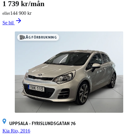
1 739 kr/mån
144 900 kr
eller
Se bil
LÅG FÖRBRUKNING
UPPSALA - FYRISLUNDSGATAN 76
Kia Rio, 2016