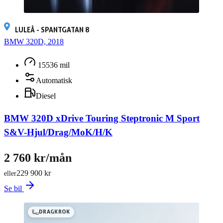
LULEÅ - SPANTGATAN 8
BMW 320D, 2018
15536 mil
Automatisk
Diesel
BMW 320D xDrive Touring Steptronic M Sport
S&V-Hjul/Drag/MoK/H/K
2 760 kr/mån
229 900 kr
eller
Se bil
DRAGKROK