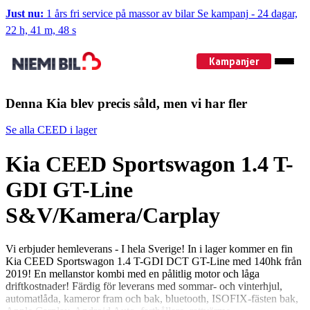
Just nu:
1 års fri service på massor av bilar
Se kampanj
-
24 dagar,
22 h, 41 m, 47 s
Kampanjer
Denna Kia blev precis såld, men vi har fler
Se alla CEED i lager
Kia CEED Sportswagon 1.4 T-
GDI GT-Line
S&V/Kamera/Carplay
Vi erbjuder hemleverans - I hela Sverige! In i lager kommer en fin
Kia CEED Sportswagon 1.4 T-GDI DCT GT-Line med 140hk från
2019! En mellanstor kombi med en pålitlig motor och låga
driftkostnader! Färdig för leverans med sommar- och vinterhjul,
automatlåda, kameror fram och bak, bluetooth, ISOFIX-fästen bak,