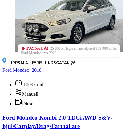
🔥 PASSA PÅ!
25 000 kr
lägre än medelpriset 169 900 kr för
Ford Mondeo från 2018.
UPPSALA - FYRISLUNDSGATAN 76
Ford Mondeo, 2018
10097 mil
Manuell
Diesel
Ford Mondeo Kombi 2.0 TDCi AWD S&V-
hjul/Carplay/Drag/Farthållare