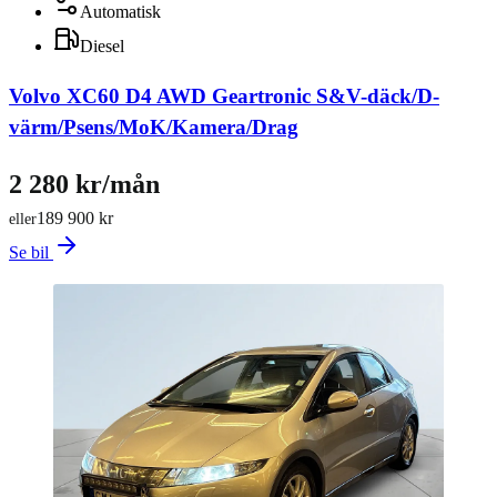
Automatisk
Diesel
Volvo XC60 D4 AWD Geartronic S&V-däck/D-
värm/Psens/MoK/Kamera/Drag
2 280 kr/mån
189 900 kr
eller
Se bil