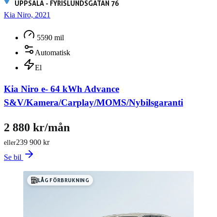
UPPSALA - FYRISLUNDSGATAN 76
Kia Niro, 2021
5590 mil
Automatisk
El
Kia Niro e- 64 kWh Advance
S&V/Kamera/Carplay/MOMS/Nybilsgaranti
2 880 kr/mån
239 900 kr
eller
Se bil
LÅG FÖRBRUKNING