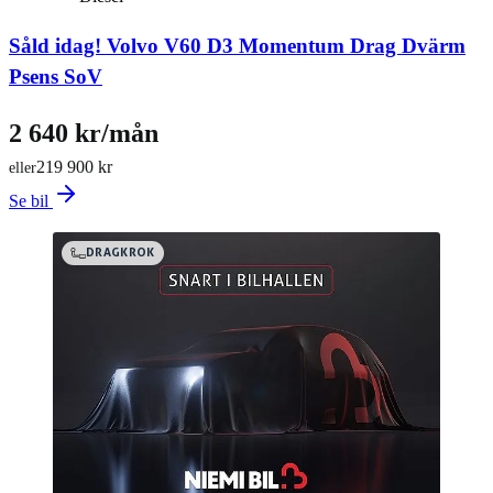
Såld idag!
Volvo V60 D3 Momentum Drag Dvärm
Psens SoV
2 640 kr/mån
219 900 kr
eller
Se bil
DRAGKROK