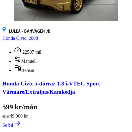
LULEÅ - BANVÄGEN 7B
Honda Civic, 2008
22587 mil
Manuell
Bensin
Honda Civic 5-dörrar 1.8 i-VTEC Sport
Värmare/Extraljus/Kamkedja
599 kr/mån
49 900 kr
eller
Se bil