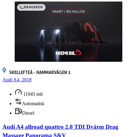
DRAGKROK
SKELLEFTEÅ - HAMMARVÄGEN 1
Audi A4, 2018
11945 mil
Automatisk
Diesel
Audi A4 allroad quattro 2.0 TDI Dvärm Drag
Massage Panorama S&V