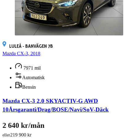
LULEÅ - BANVÄGEN 7B
Mazda CX-3, 2018
7971 mil
Automatisk
Bensin
Mazda CX-3 2.0 SKYACTIV-G AWD
10Årsgaranti/Drag/BOSE/Navi/SoV-Däck
2 640 kr/mån
219 900 kr
eller