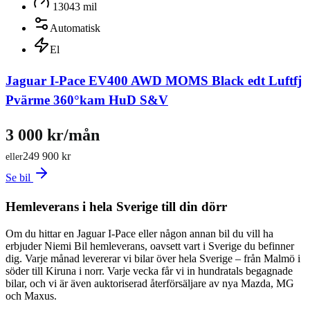
13043 mil
Automatisk
El
Jaguar I-Pace EV400 AWD MOMS Black edt Luftfj
Pvärme 360°kam HuD S&V
3 000 kr/mån
249 900 kr
eller
Se bil
Hemleverans i hela Sverige till din dörr
Om du hittar en Jaguar I-Pace eller någon annan bil du vill ha
erbjuder Niemi Bil hemleverans, oavsett vart i Sverige du befinner
dig. Varje månad levererar vi bilar över hela Sverige – från Malmö i
söder till Kiruna i norr. Varje vecka får vi in hundratals begagnade
bilar, och vi är även auktoriserad återförsäljare av nya Mazda, MG
och Maxus.