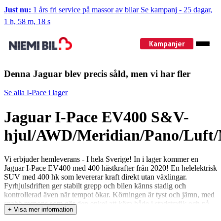
Just nu:
1 års fri service på massor av bilar
Se kampanj
-
25 dagar,
1 h, 58 m, 18 s
Kampanjer
Denna Jaguar blev precis såld, men vi har fler
Se alla I-Pace i lager
Jaguar I-Pace EV400 S&V-
hjul/AWD/Meridian/Pano/Luft/
Vi erbjuder hemleverans - I hela Sverige! In i lager kommer en
Jaguar I-Pace EV400 med 400 hästkrafter från 2020! En helelektrisk
SUV med 400 hk som levererar kraft direkt utan växlingar.
Fyrhjulsdriften ger stabilt grepp och bilen känns stadig och
kontrollerad även när tempot ökar. Körningen är tyst och jämn, med
snabb respons som gör den enkel att köra både i stadstrafik och på
+ Visa mer information
längre sträckor. Räckvidden räcker bra för vardag och pendling,