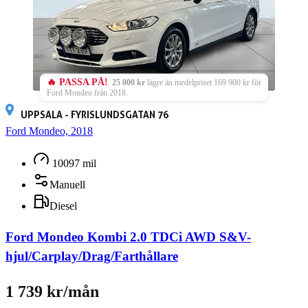
🔥 PASSA PÅ!
25 000 kr
lägre än medelpriset 169 900 kr för
Ford Mondeo från 2018.
UPPSALA - FYRISLUNDSGATAN 76
Ford Mondeo, 2018
10097 mil
Manuell
Diesel
Ford Mondeo Kombi 2.0 TDCi AWD S&V-
hjul/Carplay/Drag/Farthållare
1 739 kr/mån