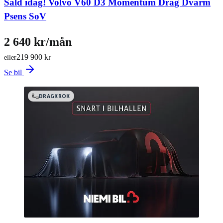
Såld idag!
Volvo V60 D3 Momentum Drag Dvärm
Psens SoV
2 640 kr/mån
219 900 kr
eller
Se bil
DRAGKROK