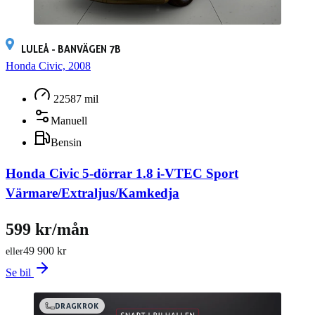
LULEÅ - BANVÄGEN 7B
Honda Civic, 2008
22587 mil
Manuell
Bensin
Honda Civic 5-dörrar 1.8 i-VTEC Sport
Värmare/Extraljus/Kamkedja
599 kr/mån
49 900 kr
eller
Se bil
DRAGKROK