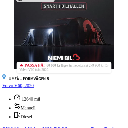
🔥 PASSA PÅ!
60 000 kr
lägre än medelpriset 279 900 kr för
Volvo V60 från 2020.
UMEÅ – FORMVÄGEN 8
Volvo V60, 2020
12640 mil
Manuell
Diesel