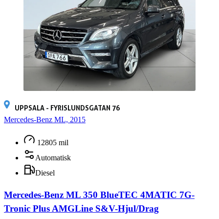
UPPSALA - FYRISLUNDSGATAN 76
Mercedes-Benz ML, 2015
12805 mil
Automatisk
Diesel
Mercedes-Benz ML 350 BlueTEC 4MATIC 7G-
Tronic Plus AMGLine S&V-Hjul/Drag