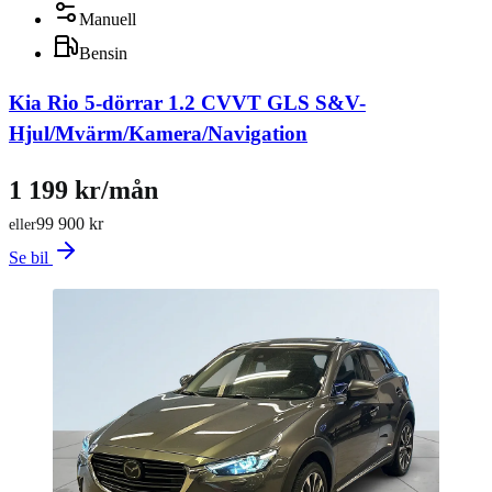
Manuell
Bensin
Kia Rio 5-dörrar 1.2 CVVT GLS S&V-
Hjul/Mvärm/Kamera/Navigation
1 199 kr/mån
99 900 kr
eller
Se bil