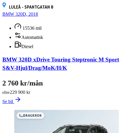
LULEÅ - SPANTGATAN 8
BMW 320D, 2018
15536 mil
Automatisk
Diesel
BMW 320D xDrive Touring Steptronic M Sport
S&V-Hjul/Drag/MoK/H/K
2 760 kr/mån
229 900 kr
eller
Se bil
DRAGKROK