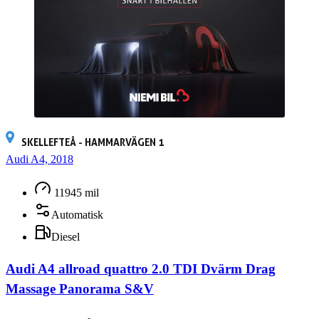
SKELLEFTEÅ - HAMMARVÄGEN 1
Audi A4, 2018
11945 mil
Automatisk
Diesel
Audi A4 allroad quattro 2.0 TDI Dvärm Drag
Massage Panorama S&V