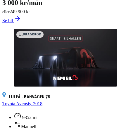
3 000 kr/mån
249 900 kr
eller
Se bil
DRAGKROK
LULEÅ - BANVÄGEN 7B
Toyota Avensis, 2018
9352 mil
Manuell