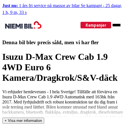
Just nu:
1 års fri service på massor av bilar
Se kampanj
-
25 dagar,
1 h, 9 m, 32 s
Kampanjer
Denna bil blev precis såld, men vi har fler
Isuzu D-Max Crew Cab 1.9
4WD Euro 6
Kamera/Dragkrok/S&V-däck
Vi erbjuder hemleverans - I hela Sverige! Tillfälle att förvärva en
Isuzu D-Max Crew Cab 1.9 4WD Automatisk med 163hk från
2017. Med fyrhjulsdrift och robust konstruktion tar du dig fram i
svår terräng med lätthet. Bilen kommer utrustad med bland annat
backkamera, bluetooth, flakkåpa, extraljus, dragkrok, dieselvärmare
med fjärr, sätesvärme fram, kamkedja, automatlåda, fyrhjulsdrift och
+ Visa mer information
mycket mer! Kort om bilen: • Kamkedja • Senast service 2025-09-