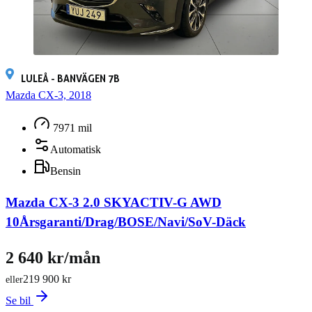
LULEÅ - BANVÄGEN 7B
Mazda CX-3, 2018
7971 mil
Automatisk
Bensin
Mazda CX-3 2.0 SKYACTIV-G AWD
10Årsgaranti/Drag/BOSE/Navi/SoV-Däck
2 640 kr/mån
219 900 kr
eller
Se bil