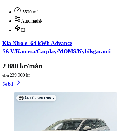
5590 mil
Automatisk
El
Kia Niro e- 64 kWh Advance
S&V/Kamera/Carplay/MOMS/Nybilsgaranti
2 880 kr/mån
239 900 kr
eller
Se bil
LÅG FÖRBRUKNING