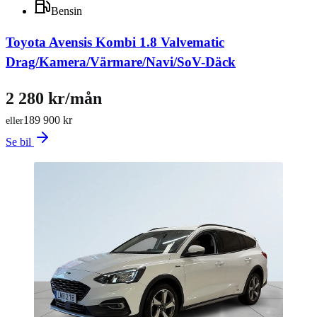
Bensin
Toyota Avensis Kombi 1.8 Valvematic
Drag/Kamera/Värmare/Navi/SoV-Däck
2 280 kr/mån
189 900 kr
eller
Se bil