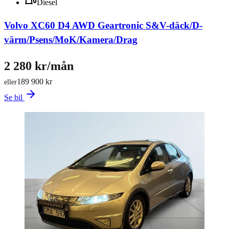
Diesel
Volvo XC60 D4 AWD Geartronic S&V-däck/D-
värm/Psens/MoK/Kamera/Drag
2 280 kr/mån
189 900 kr
eller
Se bil