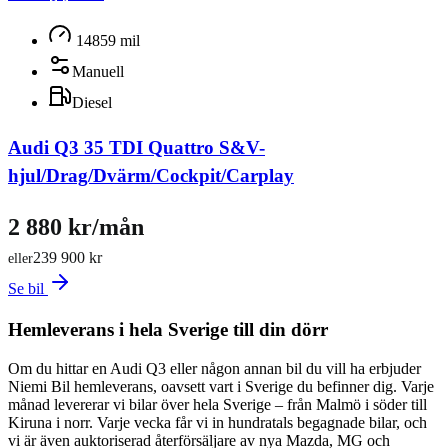
14859 mil
Manuell
Diesel
Audi Q3 35 TDI Quattro S&V-
hjul/Drag/Dvärm/Cockpit/Carplay
2 880 kr/mån
239 900 kr
eller
Se bil
Hemleverans i hela Sverige till din dörr
Om du hittar en Audi Q3 eller någon annan bil du vill ha erbjuder
Niemi Bil hemleverans, oavsett vart i Sverige du befinner dig. Varje
månad levererar vi bilar över hela Sverige – från Malmö i söder till
Kiruna i norr. Varje vecka får vi in hundratals begagnade bilar, och
vi är även auktoriserad återförsäljare av nya Mazda, MG och