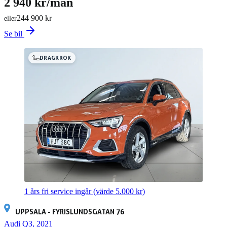
2 940 kr/mån
244 900 kr
eller
Se bil
DRAGKROK
1 års fri service ingår
(värde 5.000 kr)
UPPSALA - FYRISLUNDSGATAN 76
Audi Q3, 2021