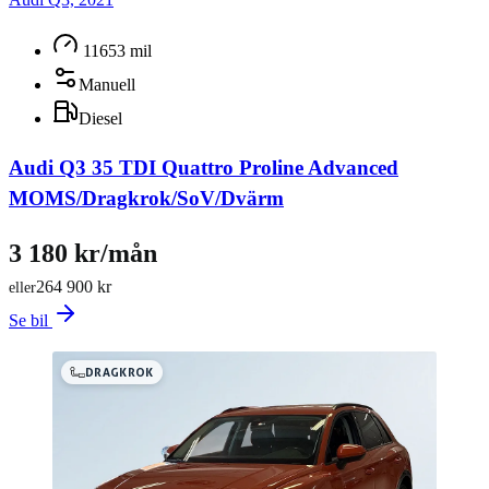
11653 mil
Manuell
Diesel
Audi Q3 35 TDI Quattro Proline Advanced
MOMS/Dragkrok/SoV/Dvärm
3 180 kr/mån
264 900 kr
eller
Se bil
DRAGKROK