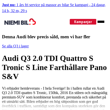
Just nu:
1 års fri service på massor av bilar
Se kampanj
-
24 dagar,
14 h, 32 m, 29 s
Kampanjer
Denna Audi blev precis såld, men vi har fler
Se alla Q3 i lager
Audi Q3 2.0 TDI Quattro S
Tronic S Line Farthållare Pano
S&V
Vi erbjuder hemleverans - I hela Sverige! In i hallen rullar en Audi
Q3 2.0 TDI quattro S Tronic, 150hk, 2016 En stilren och mångsidig
premium-SUV som kombinerar komfort, prestanda och säkerhet på
ett utmärkt sätt. Bilen erbjuder en hög sittposition som ger god
överblick i trafiken, samtidigt som den kompakta storleken gör den