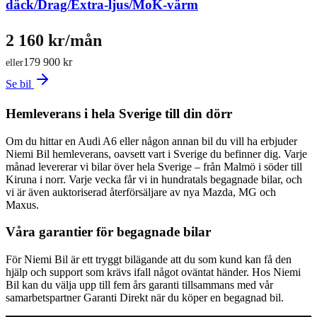
däck/Drag/Extra-ljus/MoK-värm
2 160 kr/mån
179 900 kr
eller
Se bil
Hemleverans i hela Sverige till din dörr
Om du hittar en Audi A6 eller någon annan bil du vill ha erbjuder
Niemi Bil hemleverans, oavsett vart i Sverige du befinner dig. Varje
månad levererar vi bilar över hela Sverige – från Malmö i söder till
Kiruna i norr. Varje vecka får vi in hundratals begagnade bilar, och
vi är även auktoriserad återförsäljare av nya Mazda, MG och
Maxus.
Våra garantier för begagnade bilar
För Niemi Bil är ett tryggt bilägande att du som kund kan få den
hjälp och support som krävs ifall något oväntat händer. Hos Niemi
Bil kan du välja upp till fem års garanti tillsammans med vår
samarbetspartner Garanti Direkt när du köper en begagnad bil.