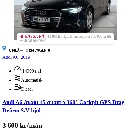
🔥 PASSA PÅ!
10 000 kr
lägre än medelpriset 309 900 kr för
Audi A6 från 2019.
UMEÅ – FORMVÄGEN 8
Audi A6, 2019
14999 mil
Automatisk
Diesel
Audi A6 Avant 45 quattro 360° Cockpit GPS Drag
Dvärm S/V-hjul
3 600 kr/mån