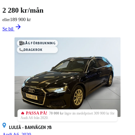
2 280 kr/mån
189 900 kr
eller
Se bil
LÅG FÖRBRUKNING
DRAGKROK
🔥 PASSA PÅ!
70 000 kr
lägre än medelpriset 309 900 kr för
Audi A6 från 2020.
LULEÅ - BANVÄGEN 7B
Audi A6, 2020