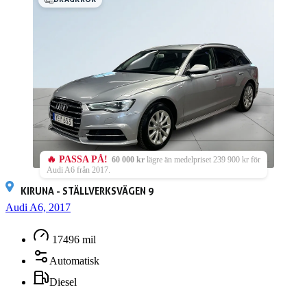
🔥 PASSA PÅ!
60 000 kr
lägre än medelpriset 239 900 kr för
Audi A6 från 2017.
KIRUNA - STÄLLVERKSVÄGEN 9
Audi A6, 2017
17496 mil
Automatisk
Diesel