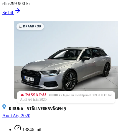
299 900 kr
eller
Se bil
DRAGKROK
🔥 PASSA PÅ!
30 000 kr
lägre än medelpriset 309 900 kr för
Audi A6 från 2020.
KIRUNA - STÄLLVERKSVÄGEN 9
Audi A6, 2020
13846 mil