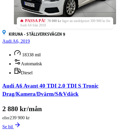
🔥 PASSA PÅ!
70 000 kr
lägre än medelpriset 309 900 kr för
Audi A6 från 2019.
KIRUNA - STÄLLVERKSVÄGEN 9
Audi A6, 2019
18338 mil
Automatisk
Diesel
Audi A6 Avant 40 TDI 2.0 TDI S Tronic
Drag/Kamera/Dvärm/S&Vdäck
2 880 kr/mån
239 900 kr
eller
Se bil