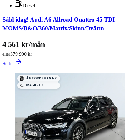
Diesel
Såld idag!
Audi A6 Allroad Quattro 45 TDI
MOMS/B&O/360/Matrix/Skinn/Dvärm
4 561 kr/mån
379 900 kr
eller
Se bil
LÅG FÖRBRUKNING
DRAGKROK