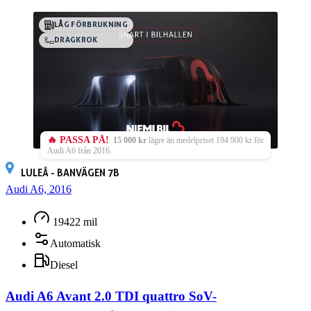
LÅG FÖRBRUKNING
DRAGKROK
🔥 PASSA PÅ!
15 000 kr
lägre än medelpriset 194 900 kr för
Audi A6 från 2016.
LULEÅ - BANVÄGEN 7B
Audi A6, 2016
19422 mil
Automatisk
Diesel
Audi A6 Avant 2.0 TDI quattro SoV-