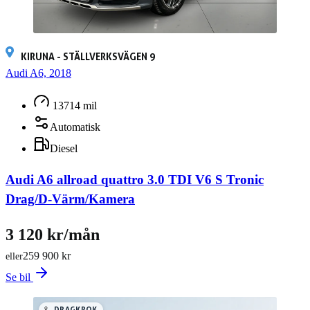
KIRUNA - STÄLLVERKSVÄGEN 9
Audi A6, 2018
13714 mil
Automatisk
Diesel
Audi A6 allroad quattro 3.0 TDI V6 S Tronic
Drag/D-Värm/Kamera
3 120 kr/mån
259 900 kr
eller
Se bil
DRAGKROK