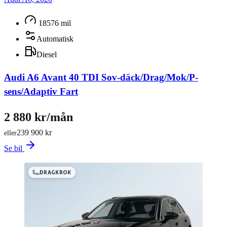
18576 mil
Automatisk
Diesel
Audi A6 Avant 40 TDI Sov-däck/Drag/Mok/P-
sens/Adaptiv Fart
2 880 kr/mån
239 900 kr
eller
Se bil
DRAGKROK