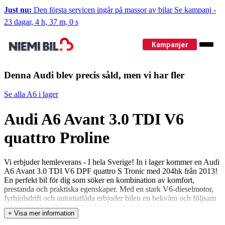
Just nu:
Den första servicen ingår på massor av bilar
Se kampanj
-
23 dagar, 4 h, 36 m, 59 s
Kampanjer
Denna Audi blev precis såld, men vi har fler
Se alla A6 i lager
Audi A6 Avant 3.0 TDI V6
quattro Proline
Vi erbjuder hemleverans - I hela Sverige! In i lager kommer en Audi
A6 Avant 3.0 TDI V6 DPF quattro S Tronic med 204hk från 2013!
En perfekt bil för dig som söker en kombination av komfort,
prestanda och praktiska egenskaper. Med en stark V6-dieselmotor,
fyrhjulsdrift och automatlåda erbjuder bilen en bekväm och följsam
körupplevelse. Den rymliga kupén och det generösa
+ Visa mer information
bagageutrymmet gör Audi A6 Avant till ett utmärkt val för både