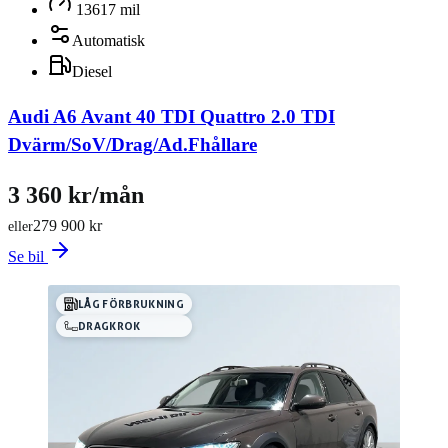
13617 mil
Automatisk
Diesel
Audi A6 Avant 40 TDI Quattro 2.0 TDI
Dvärm/SoV/Drag/Ad.Fhållare
3 360 kr/mån
279 900 kr
eller
Se bil
LÅG FÖRBRUKNING
DRAGKROK