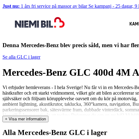
Just nu:
1 års fri service på massor av bilar
Se kampanj
-
25 dagar, 9 
KAM
Denna Mercedes-Benz blev precis såld, men vi har fle
Se alla GLC i lager
Mercedes-Benz GLC 400d 4M A
Vi erbjuder hemleverans - I hela Sverige! Nu får vi in en Mercedes
hästkrafter och ett starkt vridmoment, vilket gör att bilen accelerera
självsäker och följsam körupplevelse oavsett om du kör på motorväg, 
ambient lightning, akustikrutor, taklucka, 360°kamera, navigation, Bur
parkeringssensorer bak, sätesvärme fram, dubbade vinterdäck, sommar
Upp till 5 års garanti går att teckna Drömmer du om en ny bil? Vi hjälpe
+ Visa mer information
enkelt för dig: • Smidig finansiering via DNB Finans • Trygg leverans 
familjeföretag med passion för bilar och människor. Med ett snittbetyg
Alla Mercedes-Benz GLC i lager
snabbt prisförslag och erbjuder hämtning, rekond, ägarbyte och allt d
råd! • Ring oss på 0910-573 90 eller mejla skelleftea@niemibil.se så hj