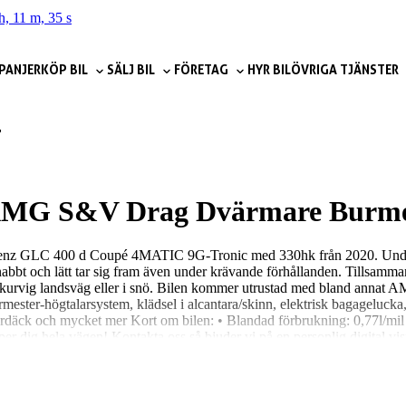
h, 11 m, 33 s
PANJER
KÖP BIL
SÄLJ BIL
FÖRETAG
HYR BIL
ÖVRIGA TJÄNSTER
r
MG S&V Drag Dvärmare Burmes
-Benz GLC 400 d Coupé 4MATIC 9G-Tronic med 330hk från 2020. Under h
r snabbt och lätt tar sig fram även under krävande förhållanden. Tillsam
kurvig landsväg eller i snö. Bilen kommer utrustad med bland annat AMG
mester-högtalarsystem, klädsel i alcantara/skinn, elektrisk bagagelucka, 
däck och mycket mer Kort om bilen: • Blandad förbrukning: 0,77l/mil •
r dig hela vägen! Kontakta oss så bjuder vi på en personlig digital visnin
till dörren • Snabbt och enkelt ägarbyte – vi fixar allt! Välkommen till 
 på 4,7 på Google vågar vi lova att du kommer känna dig både trygg och 
är emellan – du behöver bara luta dig tillbaka. • Kom förbi på en prov
älper vi dig direkt.