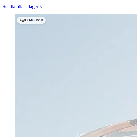
Se alla bilar i lager ››
DRAGKROK