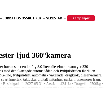
Kampanjer
JOBBA HOS OSS
BUTIKER
VERKSTAD
ter-ljud 360°kamera
uven sitter en kraftig 3,0-liters dieselmotor som ger 330
mans med den 9-stegade automatlådan och fyrhjulsdriften får du en
-line, fyrhjulsdrift, automatisk växellåda, dragkrok, dieselvärmare,
svart innertak, taklucka, digitalt mätarhus, parkeringssensorer fram,
 Besiktigad till: 2027-05-31 • Årsskatt: 4241kr • Dragvikt: 2500kg •
g och skickar fler bilder – direkt till din mobil eller mejl. Vi gör det
Niemi Bil – norra Sveriges varmaste bilhandlare. Vi är ett
nöjd. Vill du byta in din nuvarande bil? Självklart! Vi ger dig ett
körning på Hammarvägen 1 i Skellefteå – vi bjuder på kaffe och goda