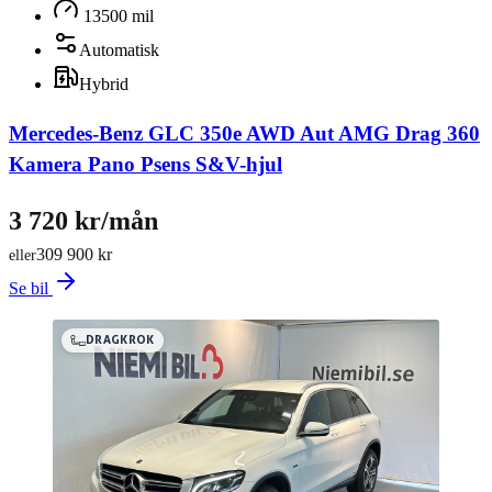
13500 mil
Automatisk
Hybrid
Mercedes-Benz GLC 350e AWD Aut AMG Drag 360
Kamera Pano Psens S&V-hjul
3 720 kr/mån
309 900 kr
eller
Se bil
DRAGKROK