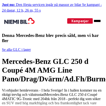
Just nu:
Den första servicen ingår på massor av bilar
Se kampanj
-
24 dagar, 12 h, 26 m, 54 s
Kampanjer
Denna Mercedes-Benz blev precis såld, men vi har
fler
Se alla GLC i lager
Mercedes-Benz GLC 250 d
Coupé 4M AMG Line
Pano/Drag/Dvärm/Ad.Fh/Burme
Vi erbjuder hemleverans - I hela Sverige! In i hallen kommer nu en
riktigt trevlig och välutrustadMercedes-Benz GLC 250 d Coupé
4MATIC 9G-Tronic med 204hk från 2018 - perfekt dig som söker
en SUV med hög markfrigång och bra framkomlighet tack vare