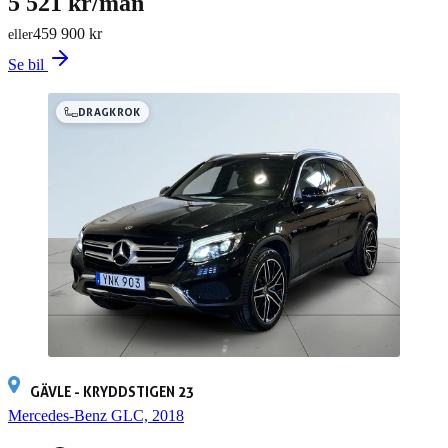
5 521 kr/mån
459 900 kr
eller
Se bil
DRAGKROK
GÄVLE - KRYDDSTIGEN 23
Mercedes-Benz GLC, 2018