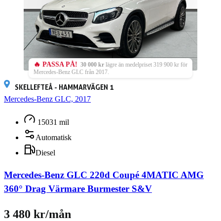
🔥 PASSA PÅ!
30 000 kr
lägre än medelpriset 319 900 kr för
Mercedes-Benz GLC från 2017.
SKELLEFTEÅ - HAMMARVÄGEN 1
Mercedes-Benz GLC, 2017
15031 mil
Automatisk
Diesel
Mercedes-Benz GLC 220d Coupé 4MATIC AMG
360° Drag Värmare Burmester S&V
3 480 kr/mån