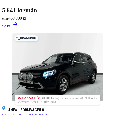
5 641 kr/mån
469 900 kr
eller
Se bil
DRAGKROK
🔥 PASSA PÅ!
40 000 kr
lägre än medelpriset 289 900 kr för
Mercedes-Benz GLC från 2018.
UMEÅ – FORMVÄGEN 8