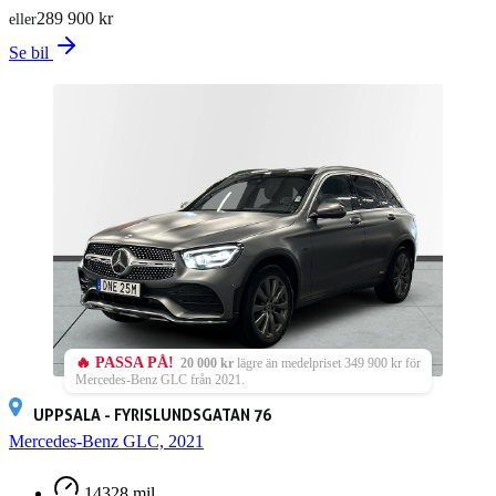
289 900 kr
eller
Se bil
🔥 PASSA PÅ!
20 000 kr
lägre än medelpriset 349 900 kr för
Mercedes-Benz GLC från 2021.
UPPSALA - FYRISLUNDSGATAN 76
Mercedes-Benz GLC, 2021
14328 mil