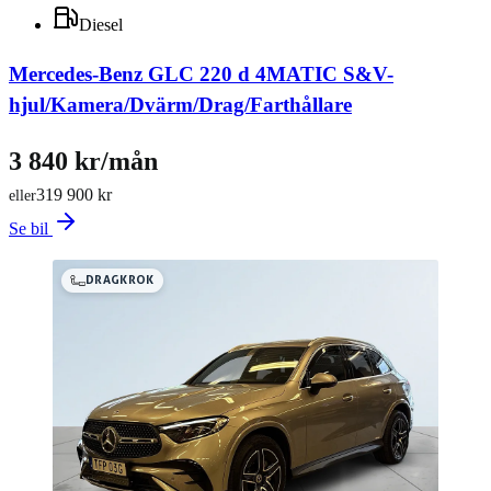
Diesel
Mercedes-Benz GLC 220 d 4MATIC S&V-
hjul/Kamera/Dvärm/Drag/Farthållare
3 840 kr/mån
319 900 kr
eller
Se bil
DRAGKROK