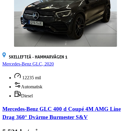
SKELLEFTEÅ - HAMMARVÄGEN 1
Mercedes-Benz GLC, 2020
12235 mil
Automatisk
Diesel
Mercedes-Benz GLC 400 d Coupé 4M AMG Line
Drag 360° Dvärme Burmester S&V