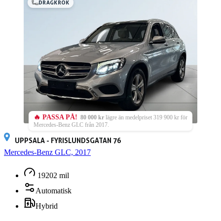
DRAGKROK
🔥 PASSA PÅ!
80 000 kr
lägre än medelpriset 319 900 kr för
Mercedes-Benz GLC från 2017.
UPPSALA - FYRISLUNDSGATAN 76
Mercedes-Benz GLC, 2017
19202 mil
Automatisk
Hybrid