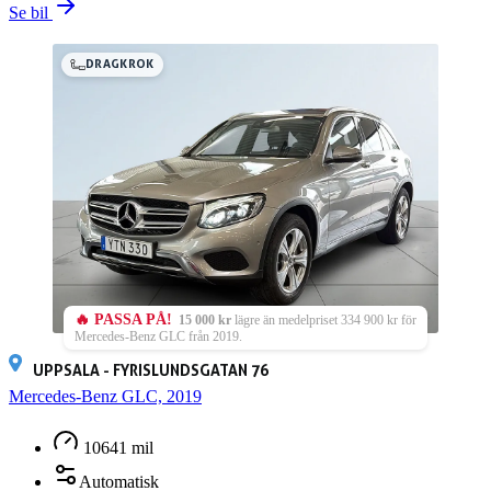
Se bil
DRAGKROK
🔥 PASSA PÅ!
15 000 kr
lägre än medelpriset 334 900 kr för
Mercedes-Benz GLC från 2019.
UPPSALA - FYRISLUNDSGATAN 76
Mercedes-Benz GLC, 2019
10641 mil
Automatisk