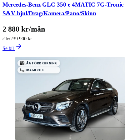
Mercedes-Benz GLC 350 e 4MATIC 7G-Tronic
S&V-hjul/Drag/Kamera/Pano/Skinn
2 880 kr/mån
239 900 kr
eller
Se bil
LÅG FÖRBRUKNING
DRAGKROK