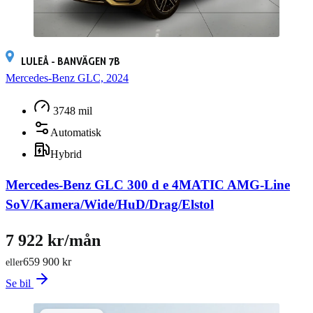
LULEÅ - BANVÄGEN 7B
Mercedes-Benz GLC, 2024
3748 mil
Automatisk
Hybrid
Mercedes-Benz GLC 300 d e 4MATIC AMG-Line
SoV/Kamera/Wide/HuD/Drag/Elstol
7 922 kr/mån
659 900 kr
eller
Se bil