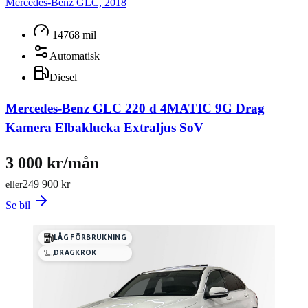
Mercedes-Benz GLC, 2018
14768 mil
Automatisk
Diesel
Mercedes-Benz GLC 220 d 4MATIC 9G Drag
Kamera Elbaklucka Extraljus SoV
3 000 kr/mån
249 900 kr
eller
Se bil
LÅG FÖRBRUKNING
DRAGKROK