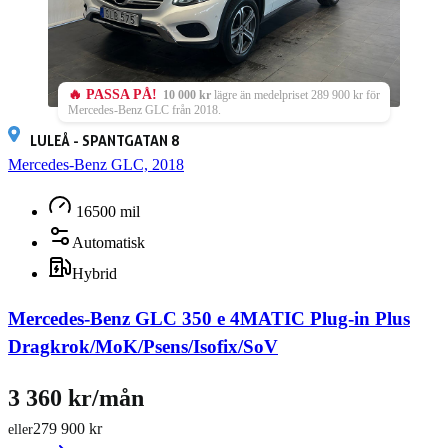
🔥 PASSA PÅ!
10 000 kr
lägre än medelpriset 289 900 kr för
Mercedes-Benz GLC från 2018.
LULEÅ - SPANTGATAN 8
Mercedes-Benz GLC, 2018
16500 mil
Automatisk
Hybrid
Mercedes-Benz GLC 350 e 4MATIC Plug-in Plus
Dragkrok/MoK/Psens/Isofix/SoV
3 360 kr/mån
279 900 kr
eller