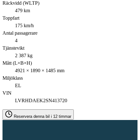
Räckvidd (WLTP)
479 km
Toppfart
175 km/h
Antal passagerare
4
Tjänstevikt
2 387 kg
Mått (L×B×H)
4921 × 1890 × 1485 mm
Miljöklass
EL
VIN
LVRHDAEK2SN413720
Reservera denna bil i 12 timmar