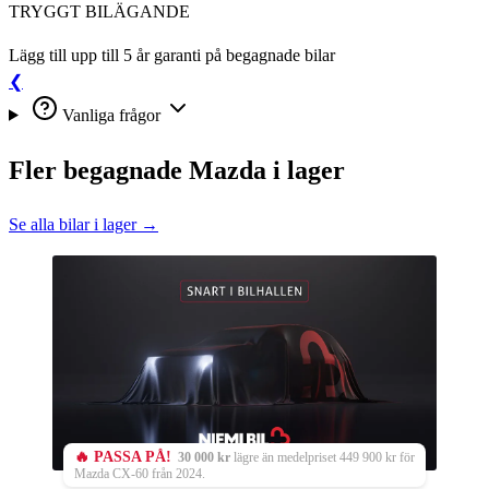
TRYGGT BILÄGANDE
Lägg till upp till 5 år garanti på begagnade bilar
❮
Vanliga frågor
Fler begagnade Mazda i lager
Se alla bilar i lager →
🔥 PASSA PÅ!
30 000 kr
lägre än medelpriset 449 900 kr för
Mazda CX-60 från 2024.