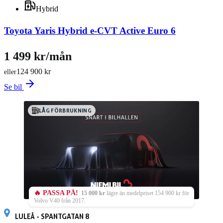
Hybrid
Toyota Yaris Hybrid e-CVT Active Euro 6
1 499 kr/mån
124 900 kr
eller
Se bil
LÅG FÖRBRUKNING
🔥 PASSA PÅ!
15 000 kr
lägre än medelpriset 154 900 kr för
Volvo V40 från 2017.
LULEÅ - SPANTGATAN 8