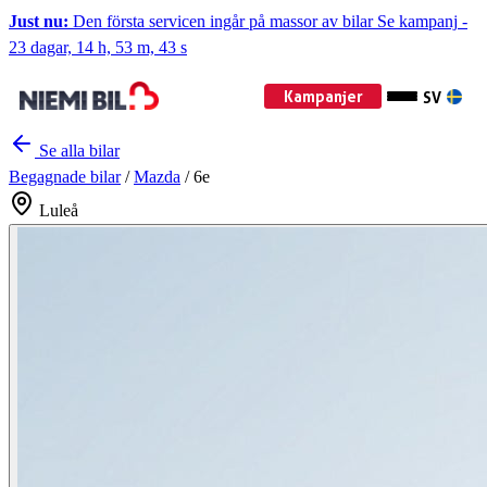
Just nu:
Den första servicen ingår på massor av bilar
Se kampanj
-
23 dagar, 14 h, 53 m, 41 s
Kampanjer
SV
Se alla bilar
Begagnade bilar
/
Mazda
/
6e
Luleå