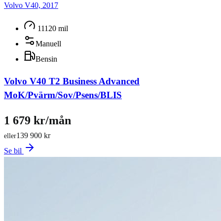
Volvo V40, 2017
11120 mil
Manuell
Bensin
Volvo V40 T2 Business Advanced
MoK/Pvärm/Sov/Psens/BLIS
1 679 kr/mån
139 900 kr
eller
Se bil