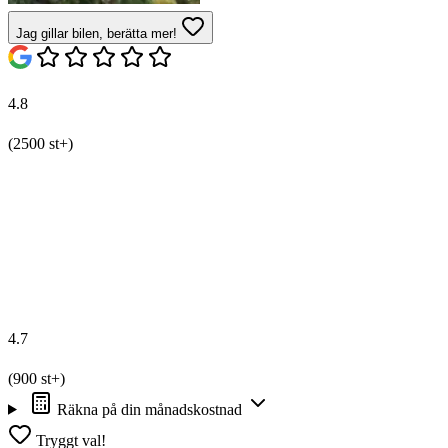
Jag gillar bilen, berätta mer!
4.8
(2500 st+)
4.7
(900 st+)
Räkna på din månadskostnad
Tryggt val!