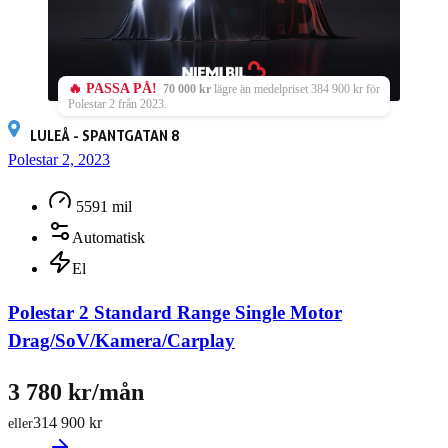
🔥 PASSA PÅ!
70 000 kr
lägre än medelpriset 384 900 kr för
Polestar 2 från 2023.
LULEÅ - SPANTGATAN 8
Polestar 2, 2023
5591 mil
Automatisk
El
Polestar 2 Standard Range Single Motor
Drag/SoV/Kamera/Carplay
3 780 kr/mån
314 900 kr
eller