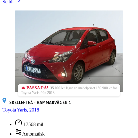
Se bil
🔥 PASSA PÅ!
35 000 kr
lägre än medelpriset 159 900 kr för
Toyota Yaris från 2018.
SKELLEFTEÅ - HAMMARVÄGEN 1
Toyota Yaris, 2018
17568 mil
Automatisk