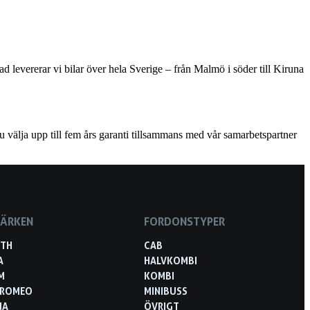
 levererar vi bilar över hela Sverige – från Malmö i söder till Kiruna
u välja upp till fem års garanti tillsammans med vår samarbetspartner
MÄRKEN
FORDONSTYPER
RTH
CAB
A
HALVKOMBI
M
KOMBI
 ROMEO
MINIBUSS
NA
ÖVRIGT