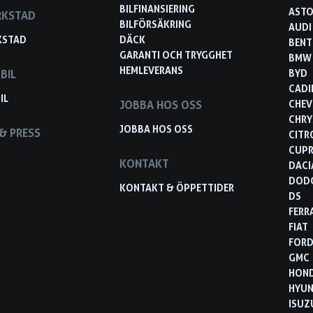
BILFINANSIERING
ASTO
RKSTAD
BILFÖRSÄKRING
AUDI
KSTAD
DÄCK
BENT
GARANTI OCH TRYGGHET
BMW
HEMLEVERANS
BIL
BYD
CADI
IL
JOBBA HOS OSS
CHEV
CHRY
JOBBA HOS OSS
& PRESS
CITR
CUP
KONTAKT
DACI
DOD
KONTAKT & ÖPPETTIDER
DS
FERR
FIAT
FOR
GMC
HON
HYUN
ISUZ