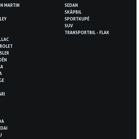
N MARTIN
SEDAN
SKÅPBIL
LEY
SPORTKUPÉ
SUV
TRANSPORTBIL - FLAK
LLAC
ROLET
SLER
OËN
RA
A
GE
ARI
D
DA
DAI
U