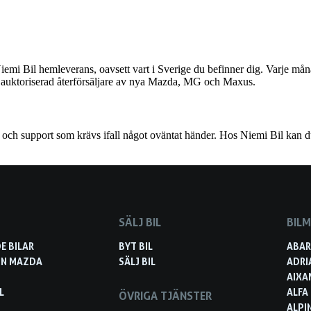
mi Bil hemleverans, oavsett vart i Sverige du befinner dig. Varje månad
ven auktoriserad återförsäljare av nya Mazda, MG och Maxus.
p och support som krävs ifall något oväntat händer. Hos Niemi Bil kan d
SÄLJ BIL
BIL
E BILAR
BYT BIL
ABA
IN MAZDA
SÄLJ BIL
ADRI
AIXA
L
ALFA
ÖVRIGA TJÄNSTER
ALPI