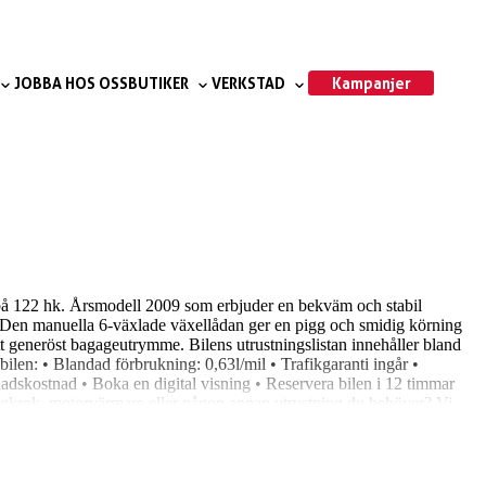
Kampanjer
JOBBA HOS OSS
BUTIKER
VERKSTAD
 på 122 hk. Årsmodell 2009 som erbjuder en bekväm och stabil
r. Den manuella 6-växlade växellådan ger en pigg och smidig körning
tt generöst bagageutrymme. Bilens utrustningslistan innehåller bland
n: • Blandad förbrukning: 0,63l/mil • Trafikgaranti ingår •
adskostnad • Boka en digital visning • Reservera bilen i 12 timmar
dragkrok, motorvärmare eller någon annan utrustning du behöver? Vi
 din bil kostnadsfritt och lämnar ett prisförslag direkt – Du behöver