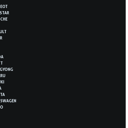
GEOT
STAR
SCHE
ULT
R
B
DA
RT
NGYONG
ARU
KI
A
TA
KSWAGEN
VO