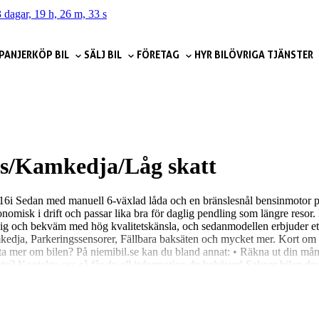
 dagar, 19 h, 26 m, 32 s
PANJER
KÖP BIL
SÄLJ BIL
FÖRETAG
HYR BIL
ÖVRIGA TJÄNSTER
s/Kamkedja/Låg skatt
 316i Sedan med manuell 6-växlad låda och en bränslesnål bensinmotor
omisk i drift och passar lika bra för daglig pendling som längre reso
ymlig och bekväm med hög kvalitetskänsla, och sedanmodellen erbjuder e
, Parkeringssensorer, Fällbara baksäten och mycket mer. Kort om bile
ta mer om bilen? På niemibil.se kan du bland annat: • Räkna ut din mån
byte? Kontakta oss så får du all information du behöver! Saknar bilen 
du byta in din nuvarande bil när du köper en ny? Inga problem! Vi värderar
r bilar 4,8 snittbetyg på Google 4,7 snittbetyg på Trustpilot