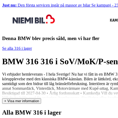
Just nu:
Den första servicen ingår på massor av bilar
Se kampanj
-
23
KAM
Denna BMW blev precis såld, men vi har fler
Se alla 316 i lager
BMW 316 316 i SoV/MoK/P-sen
Vi erbjuder hemleverans - I hela Sverige! Nu har vi fått in en BMW
körupplevelse med den klassiska BMW-känslan. Bilen är lättkörd, ekon
samtidigt som den bidrar till låg bränsleförbrukning. Interiören är r
annat Sommardäck, Vinterdäck, Motorvärmare med Kupé-uttag, Kamkedja
Besiktigad till 2027-04-30 • Årlig fordonsskatt • Kamkedja Vill du ve
Vill du ha hjälp med finansiering, hemleverans, försäkring eller ägar
+ Visa mer information
hjälper gärna till med extrautrustning före eller efter leverans! Vill 
inte ens städa eller tvätta bilen! Niemi Bil – Sveriges största hjärta fö
Alla BMW 316 i lager