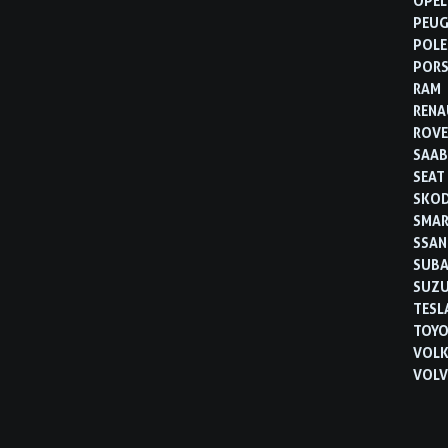
OPEL
PEU
POLE
POR
RAM
RENA
ROVE
SAA
SEAT
SKO
SMA
SSA
SUB
SUZU
TESL
TOYO
VOL
VOL