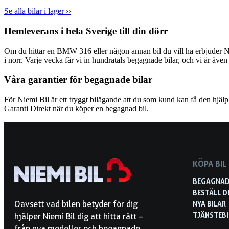
Se alla bilar i lager ››
Hemleverans i hela Sverige till din dörr
Om du hittar en BMW 316 eller någon annan bil du vill ha erbjuder Nie
i norr. Varje vecka får vi in hundratals begagnade bilar, och vi är ä
Våra garantier för begagnade bilar
För Niemi Bil är ett tryggt bilägande att du som kund kan få den hjäl
Garanti Direkt när du köper en begagnad bil.
KÖPA BIL
BEGAGNAD
BESTÄLL D
NYA BILAR
Oavsett vad bilen betyder för dig
TJÄNSTEBI
hjälper Niemi Bil dig att hitta rätt –
från nya modeller och begagnade