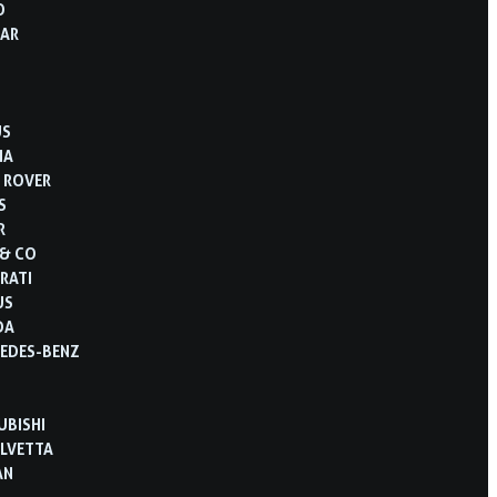
O
AR
US
IA
 ROVER
S
R
 & CO
RATI
US
DA
EDES-BENZ
UBISHI
LVETTA
AN