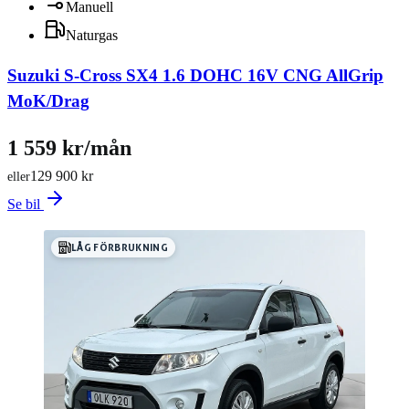
Manuell
Naturgas
Suzuki S-Cross SX4 1.6 DOHC 16V CNG AllGrip
MoK/Drag
1 559 kr/mån
129 900 kr
eller
Se bil
LÅG FÖRBRUKNING