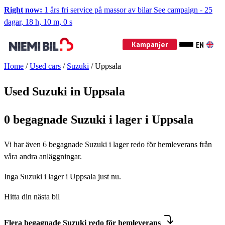
Right now:
1 års fri service på massor av bilar
See campaign
-
25
dagar, 18 h, 9 m, 59 s
Kampanjer
EN
Home
/
Used cars
/
Suzuki
/
Uppsala
Used Suzuki in Uppsala
0 begagnade Suzuki i lager i Uppsala
Vi har även
6
begagnade Suzuki i lager redo för hemleverans från
våra andra anläggningar.
Inga Suzuki i lager i Uppsala just nu.
Hitta din nästa bil
Flera begagnade Suzuki redo för hemleverans