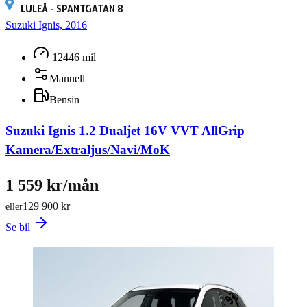
LULEÅ - SPANTGATAN 8
Suzuki Ignis, 2016
12446 mil
Manuell
Bensin
Suzuki Ignis 1.2 Dualjet 16V VVT AllGrip
Kamera/Extraljus/Navi/MoK
1 559 kr/mån
129 900 kr
eller
Se bil