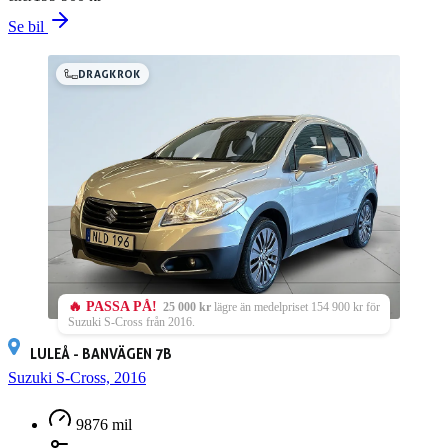
Se bil
DRAGKROK
🔥 PASSA PÅ!
25 000 kr
lägre än medelpriset 154 900 kr för
Suzuki S-Cross från 2016.
LULEÅ - BANVÄGEN 7B
Suzuki S-Cross, 2016
9876 mil