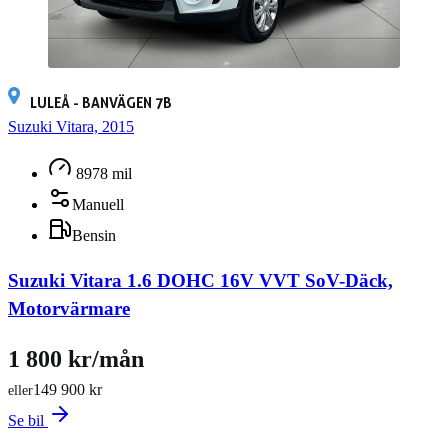
LULEÅ - BANVÄGEN 7B
Suzuki Vitara, 2015
8978 mil
Manuell
Bensin
Suzuki Vitara 1.6 DOHC 16V VVT SoV-Däck,
Motorvärmare
1 800 kr/mån
149 900 kr
eller
Se bil