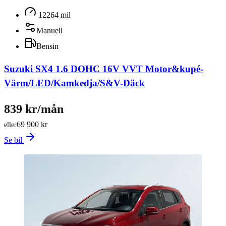
12264 mil
Manuell
Bensin
Suzuki SX4 1.6 DOHC 16V VVT Motor&kupé-
Värm/LED/Kamkedja/S&V-Däck
839 kr/mån
69 900 kr
eller
Se bil