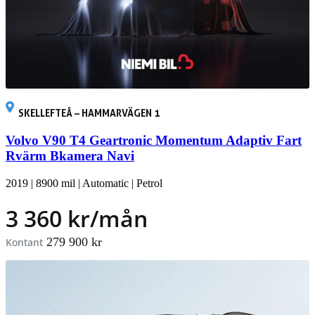
SKELLEFTEÅ – HAMMARVÄGEN 1
Volvo V90 T4 Geartronic Momentum Adaptiv Fart
Rvärm Bkamera Navi
2019
|
8900 mil
|
Automatic
|
Petrol
3 360 kr/mån
279 900 kr
Kontant