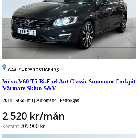
GÄVLE – KRYDDSTIGEN 23
Volvo V60 T5 Bi-Fuel Aut Classic Summum Cockpit
Värmare Skinn S&V
2018
|
9665 mil
|
Automatic
|
Petrol/gas
2 520 kr/mån
209 900 kr
Kontant