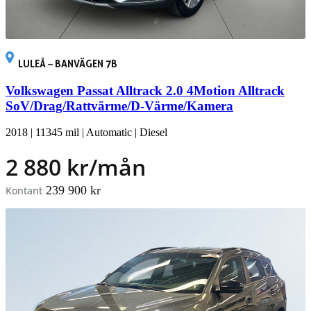
LULEÅ – BANVÄGEN 7B
Volkswagen Passat Alltrack 2.0 4Motion Alltrack
SoV/Drag/Rattvärme/D-Värme/Kamera
2018
|
11345 mil
|
Automatic
|
Diesel
2 880 kr/mån
239 900 kr
Kontant