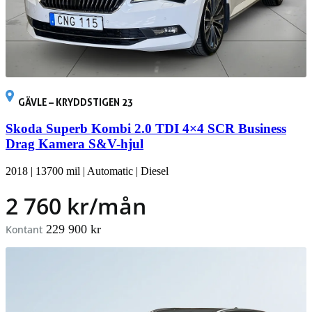
GÄVLE – KRYDDSTIGEN 23
Skoda Superb Kombi 2.0 TDI 4×4 SCR Business
Drag Kamera S&V-hjul
2018
|
13700 mil
|
Automatic
|
Diesel
2 760 kr/mån
229 900 kr
Kontant