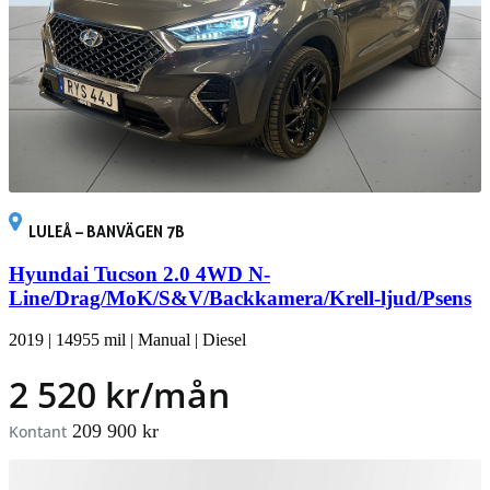
LULEÅ – BANVÄGEN 7B
Hyundai Tucson 2.0 4WD N-
Line/Drag/MoK/S&V/Backkamera/Krell-ljud/Psens
2019
|
14955 mil
|
Manual
|
Diesel
2 520 kr/mån
209 900 kr
Kontant