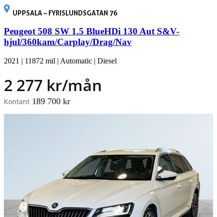
UPPSALA – FYRISLUNDSGATAN 76
Peugeot 508 SW 1.5 BlueHDi 130 Aut S&V-
hjul/360kam/Carplay/Drag/Nav
2021
|
11872 mil
|
Automatic
|
Diesel
2 277 kr/mån
189 700 kr
Kontant