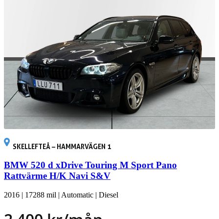
SKELLEFTEÅ – HAMMARVÄGEN 1
BMW 520 d xDrive Touring M Sport Pano
Rattvärme H/K Navi S&V
2016
|
17288 mil
|
Automatic
|
Diesel