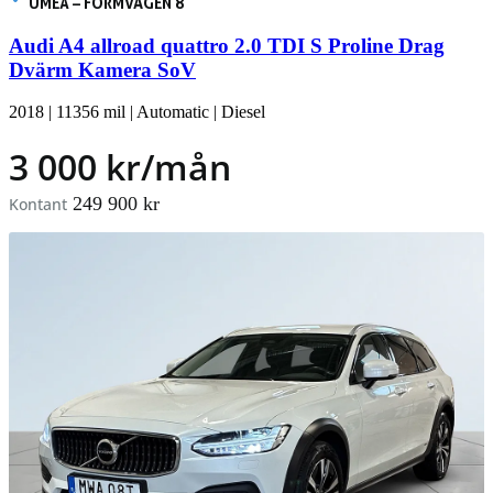
UMEÅ – FORMVÄGEN 8
Audi A4 allroad quattro 2.0 TDI S Proline Drag
Dvärm Kamera SoV
2018
|
11356 mil
|
Automatic
|
Diesel
3 000 kr/mån
249 900 kr
Kontant