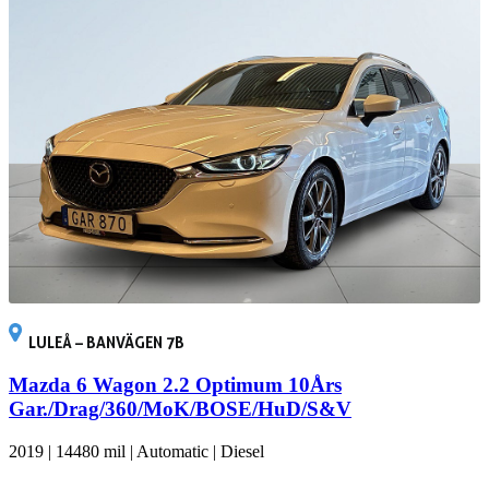
LULEÅ – BANVÄGEN 7B
Mazda 6 Wagon 2.2 Optimum 10Års
Gar./Drag/360/MoK/BOSE/HuD/S&V
2019
|
14480 mil
|
Automatic
|
Diesel