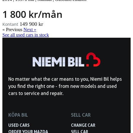
1 800 kr/mån
149 900 kr
Kontant
« Previous
Next »
See all used cars in stock
No matter what the car means to you, Niemi Bil helps
you find the right one - from new models and used
cars to service and repair.
KÖPA BIL
SELL CAR
USED CARS
CHANGE CAR
ORDER YOUR MAZDA
SELL CAR