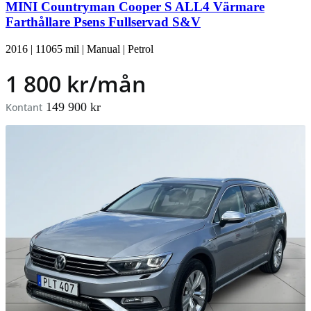
MINI Countryman Cooper S ALL4 Värmare
Farthållare Psens Fullservad S&V
2016
|
11065 mil
|
Manual
|
Petrol
1 800 kr/mån
149 900 kr
Kontant