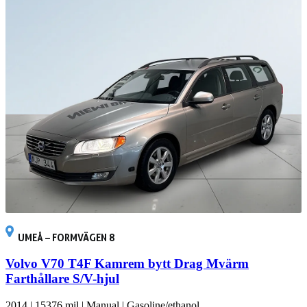
UMEÅ – FORMVÄGEN 8
Volvo V70 T4F Kamrem bytt Drag Mvärm
Farthållare S/V-hjul
2014
|
15376 mil
|
Manual
|
Gasoline/ethanol