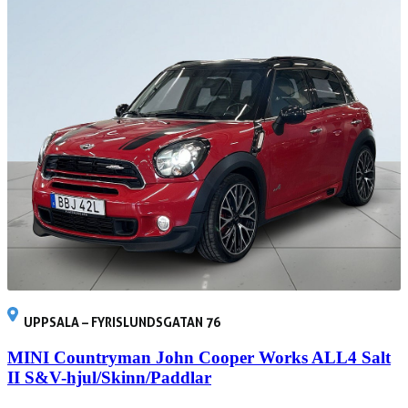
UPPSALA – FYRISLUNDSGATAN 76
MINI Countryman John Cooper Works ALL4 Salt
II S&V-hjul/Skinn/Paddlar