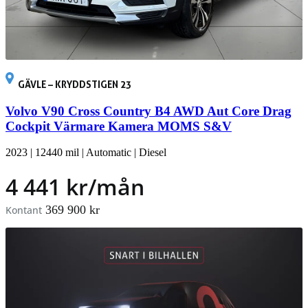
GÄVLE – KRYDDSTIGEN 23
Volvo V90 Cross Country B4 AWD Aut Core Drag
Cockpit Värmare Kamera MOMS S&V
2023
|
12440 mil
|
Automatic
|
Diesel
4 441 kr/mån
369 900 kr
Kontant