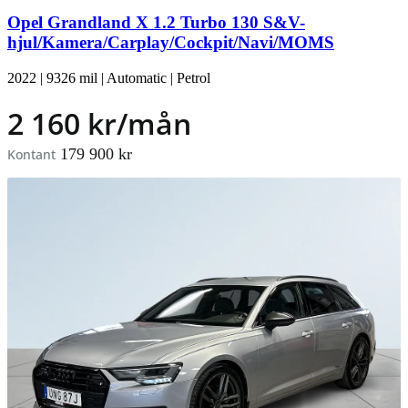
Opel Grandland X 1.2 Turbo 130 S&V-
hjul/Kamera/Carplay/Cockpit/Navi/MOMS
2022
|
9326 mil
|
Automatic
|
Petrol
2 160 kr/mån
179 900 kr
Kontant