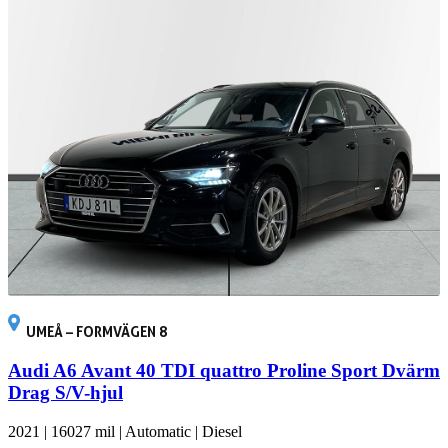
UMEÅ – FORMVÄGEN 8
Audi A6 Avant 40 TDI quattro Proline Sport Dvärm
Drag S/V-hjul
2021
|
16027 mil
|
Automatic
|
Diesel