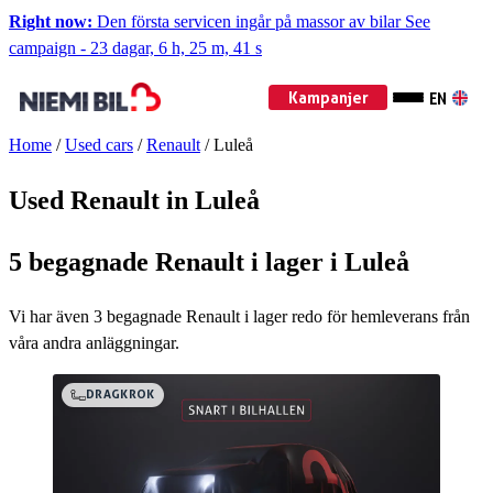
Right now:
Den första servicen ingår på massor av bilar
See
campaign
-
23 dagar, 6 h, 25 m, 40 s
Kampanjer
EN
Home
/
Used cars
/
Renault
/
Luleå
Used Renault in Luleå
5 begagnade Renault i lager i Luleå
Vi har även
3
begagnade Renault i lager redo för hemleverans från
våra andra anläggningar.
DRAGKROK