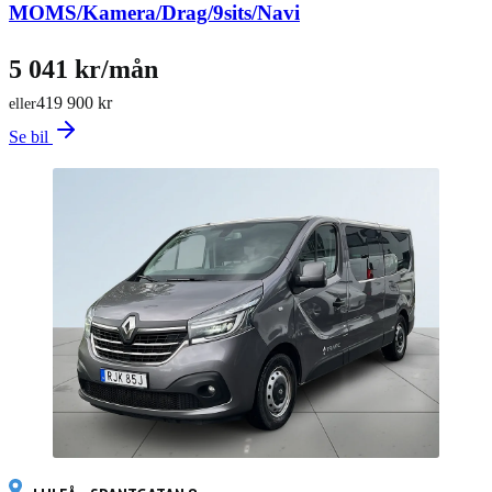
MOMS/Kamera/Drag/9sits/Navi
5 041 kr/mån
419 900 kr
eller
Se bil