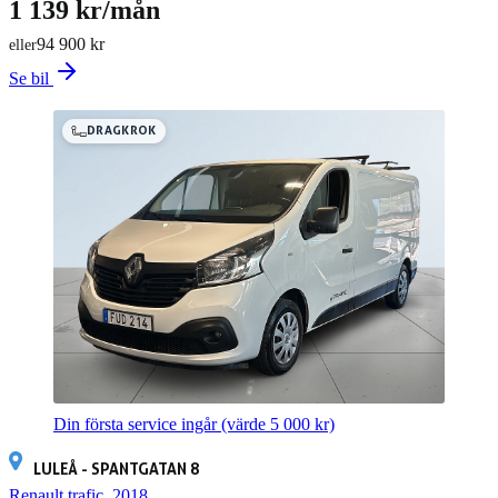
1 139 kr/mån
94 900 kr
eller
Se bil
DRAGKROK
Din första service ingår
(värde 5 000 kr)
LULEÅ - SPANTGATAN 8
Renault trafic, 2018