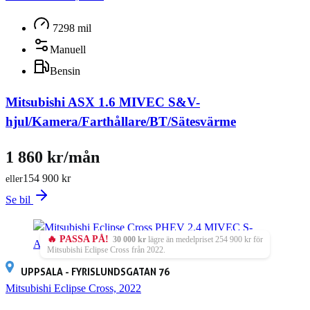
7298 mil
Manuell
Bensin
Mitsubishi ASX 1.6 MIVEC S&V-
hjul/Kamera/Farthållare/BT/Sätesvärme
1 860 kr/mån
154 900 kr
eller
Se bil
🔥 PASSA PÅ!
30 000 kr
lägre än medelpriset 254 900 kr för
Mitsubishi Eclipse Cross från 2022.
UPPSALA - FYRISLUNDSGATAN 76
Mitsubishi Eclipse Cross, 2022