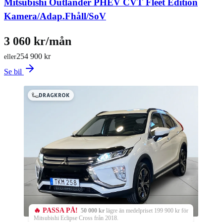
Mitsubishi Outlander PHEV CVT Fleet Edition
Kamera/Adap.Fhåll/SoV
3 060 kr/mån
254 900 kr
eller
Se bil
DRAGKROK
🔥 PASSA PÅ!
50 000 kr
lägre än medelpriset 199 900 kr för
Mitsubishi Eclipse Cross från 2018.