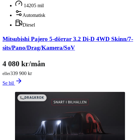
14205 mil
Automatisk
Diesel
Mitsubishi Pajero 5-dörrar 3.2 Di-D 4WD Skinn/7-
sits/Pano/Drag/Kamera/SoV
4 080 kr/mån
339 900 kr
eller
Se bil
DRAGKROK