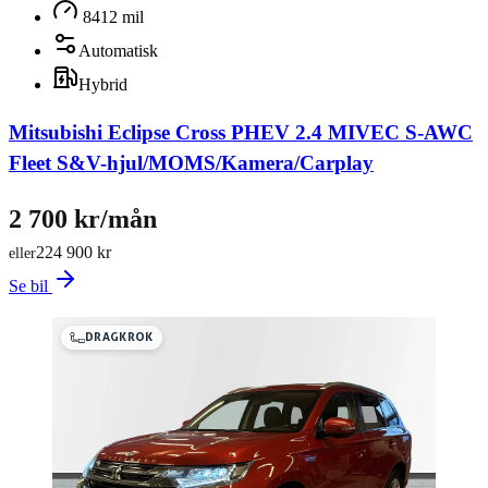
8412 mil
Automatisk
Hybrid
Mitsubishi Eclipse Cross PHEV 2.4 MIVEC S-AWC
Fleet S&V-hjul/MOMS/Kamera/Carplay
2 700 kr/mån
224 900 kr
eller
Se bil
DRAGKROK