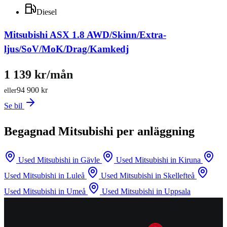
Diesel
Mitsubishi ASX 1.8 AWD/Skinn/Extra-
ljus/SoV/MoK/Drag/Kamkedj
1 139 kr/mån
94 900 kr
eller
Se bil
Begagnad Mitsubishi per anläggning
Used Mitsubishi in Gävle
Used Mitsubishi in Kiruna
Used Mitsubishi in Luleå
Used Mitsubishi in Skellefteå
Used Mitsubishi in Umeå
Used Mitsubishi in Uppsala