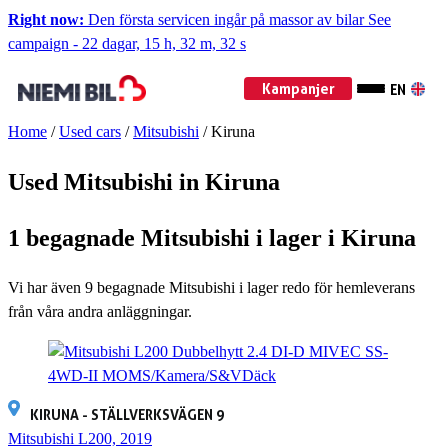
Right now:
Den första servicen ingår på massor av bilar
See
campaign
-
22 dagar, 15 h, 32 m, 32 s
Kampanjer
EN
Home
/
Used cars
/
Mitsubishi
/
Kiruna
Used Mitsubishi in Kiruna
1 begagnade Mitsubishi i lager i Kiruna
Vi har även
9
begagnade Mitsubishi i lager redo för hemleverans
från våra andra anläggningar.
KIRUNA - STÄLLVERKSVÄGEN 9
Mitsubishi L200, 2019