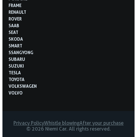
FRAME
RENAULT
ROVER
SAAB
SEAT
SKODA
SMART
SSANGYONG
SUBARU
SUZUKI
TESLA
TOYOTA
VOLKSWAGEN
VOLVO
Privacy Policy
Whistle blowing
After your purchase
© 2026 Niemi Car. All rights reserved.