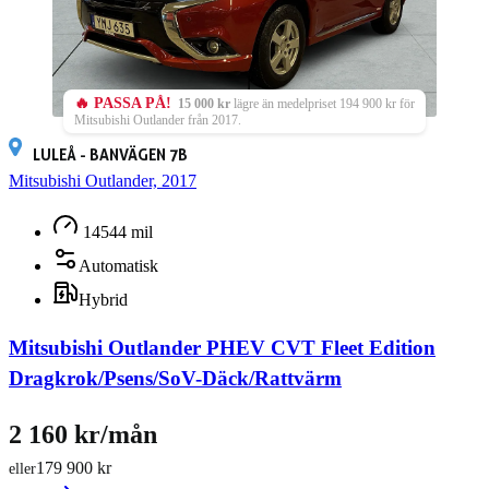
🔥 PASSA PÅ!
15 000 kr
lägre än medelpriset 194 900 kr för
Mitsubishi Outlander från 2017.
LULEÅ - BANVÄGEN 7B
Mitsubishi Outlander, 2017
14544 mil
Automatisk
Hybrid
Mitsubishi Outlander PHEV CVT Fleet Edition
Dragkrok/Psens/SoV-Däck/Rattvärm
2 160 kr/mån
179 900 kr
eller