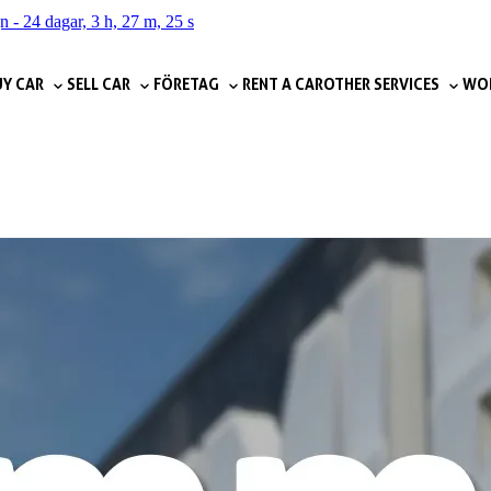
gn
-
24 dagar, 3 h, 27 m, 24 s
Y CAR
SELL CAR
FÖRETAG
RENT A CAR
OTHER SERVICES
WOR