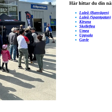
Här hittar du din nä
Luleå (Banvägen)
Luleå (Spantgatan)
Kiruna
Skelleftea
Umea
Uppsala
Gavle