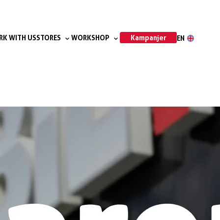
Kampanjer
K WITH US
STORES
WORKSHOP
EN