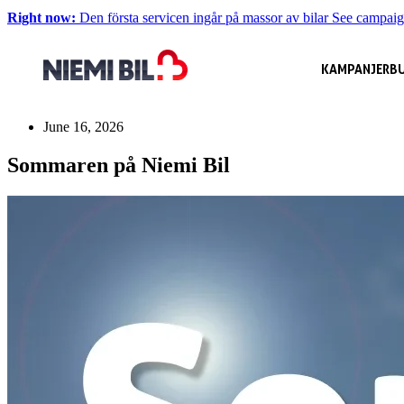
Right now:
Den första servicen ingår på massor av bilar
See campai
KAMPANJER
BU
June 16, 2026
Sommaren på Niemi Bil