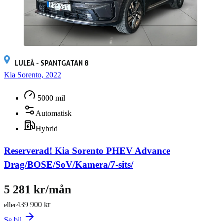
LULEÅ - SPANTGATAN 8
Kia Sorento, 2022
5000 mil
Automatisk
Hybrid
Reserverad!
Kia Sorento PHEV Advance
Drag/BOSE/SoV/Kamera/7-sits/
5 281 kr/mån
439 900 kr
eller
Se bil