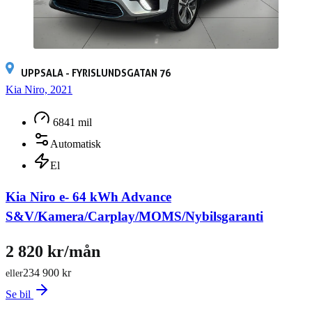
UPPSALA - FYRISLUNDSGATAN 76
Kia Niro, 2021
6841 mil
Automatisk
El
Kia Niro e- 64 kWh Advance
S&V/Kamera/Carplay/MOMS/Nybilsgaranti
2 820 kr/mån
234 900 kr
eller
Se bil