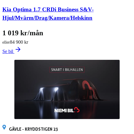
Kia Optima 1.7 CRDi Business S&V-
Hjul/Mvärm/Drag/Kamera/Helskinn
1 019 kr/mån
84 900 kr
eller
Se bil
GÄVLE - KRYDDSTIGEN 23