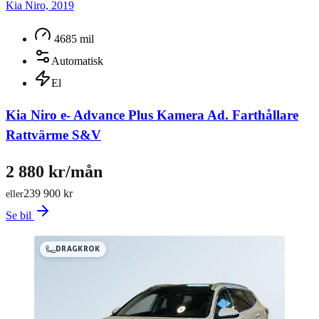
Kia Niro, 2019
4685 mil
Automatisk
El
Kia Niro e- Advance Plus Kamera Ad. Farthållare
Rattvärme S&V
2 880 kr/mån
239 900 kr
eller
Se bil
DRAGKROK