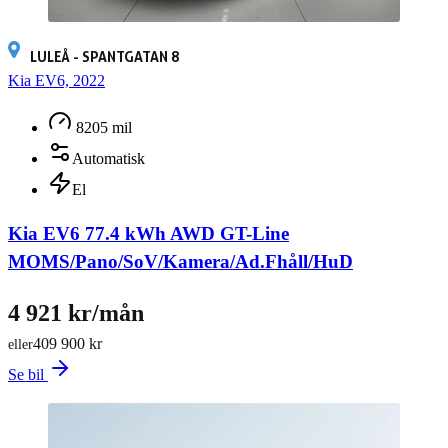
LULEÅ - SPANTGATAN 8
Kia EV6, 2022
8205 mil
Automatisk
El
Kia EV6 77.4 kWh AWD GT-Line
MOMS/Pano/SoV/Kamera/Ad.Fhåll/HuD
4 921 kr/mån
409 900 kr
eller
Se bil