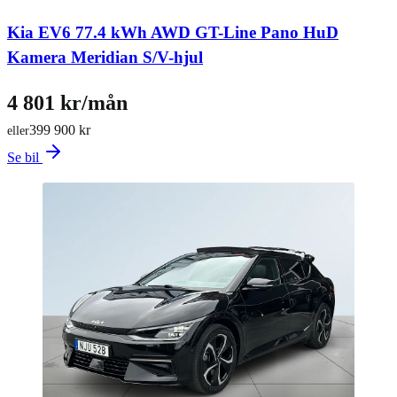
Kia EV6 77.4 kWh AWD GT-Line Pano HuD
Kamera Meridian S/V-hjul
4 801 kr/mån
399 900 kr
eller
Se bil