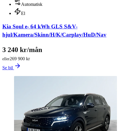
Automatisk
El
Kia Soul e- 64 kWh GLS S&V-
hjul/Kamera/Skinn/H/K/Carplay/HuD/Nav
3 240 kr/mån
269 900 kr
eller
Se bil