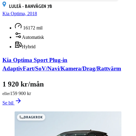
LULEÅ - BANVÄGEN 7B
Kia Optima, 2018
16172 mil
Automatisk
Hybrid
Kia Optima Sport Plug-in
AdaptivFart/SoV/Navi/Kamera/Drag/Rattvärm
1 920 kr/mån
159 900 kr
eller
Se bil
DRAGKROK