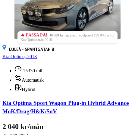
🔥 PASSA PÅ!
30 000 kr
lägre än medelpriset 199 900 kr för
Kia Optima från 2018.
LULEÅ - SPANTGATAN 8
Kia Optima, 2018
15330 mil
Automatisk
Hybrid
Kia Optima Sport Wagon Plug-in Hybrid Advance
MoK/Drag/H&K/SoV
2 040 kr/mån