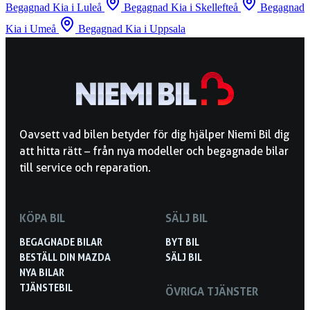
Begagnad Kia i Luleå
Begagnad Kia i Skellefteå
Begagnad
Kia i Umeå
Begagnad Kia i Uppsala
Oavsett vad bilen betyder för dig hjälper Niemi Bil dig
att hitta rätt – från nya modeller och begagnade bilar
till service och reparation.
KÖPA BIL
SÄLJ BIL
BEGAGNADE BILAR
BYT BIL
BESTÄLL DIN MAZDA
SÄLJ BIL
NYA BILAR
TJÄNSTEBIL
ÖVRIGA TJÄNSTER