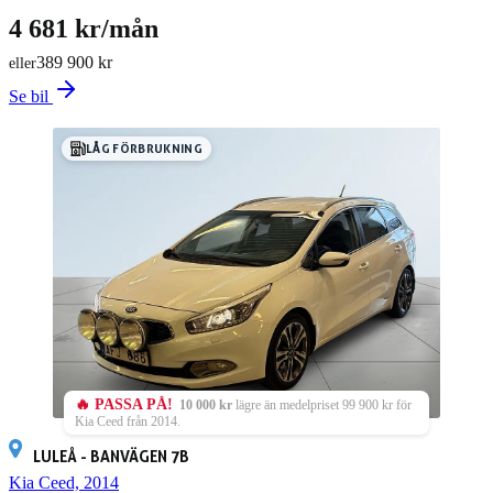
4 681 kr/mån
389 900 kr
eller
Se bil
LÅG FÖRBRUKNING
🔥 PASSA PÅ!
10 000 kr
lägre än medelpriset 99 900 kr för
Kia Ceed från 2014.
LULEÅ - BANVÄGEN 7B
Kia Ceed, 2014