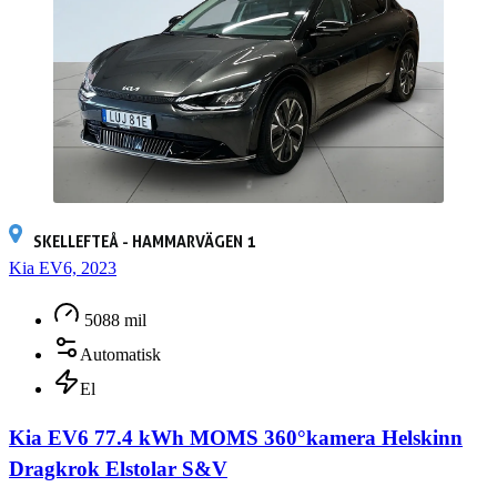
SKELLEFTEÅ - HAMMARVÄGEN 1
Kia EV6, 2023
5088 mil
Automatisk
El
Kia EV6 77.4 kWh MOMS 360°kamera Helskinn
Dragkrok Elstolar S&V