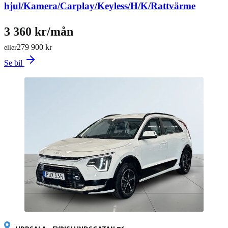
hjul/Kamera/Carplay/Keyless/H/K/Rattvärme
3 360 kr/mån
279 900 kr
eller
Se bil