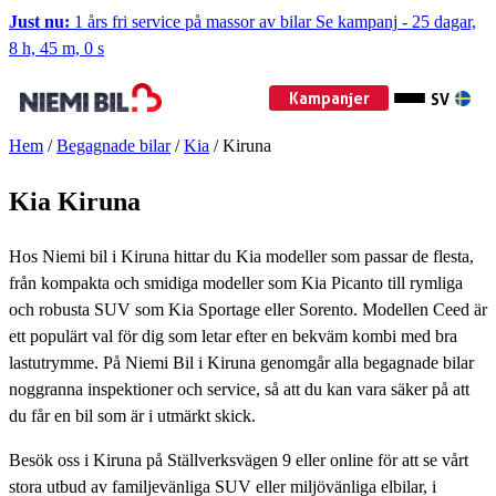
Just nu:
1 års fri service på massor av bilar
Se kampanj
-
25 dagar,
8 h, 44 m, 59 s
Kampanjer
SV
Hem
/
Begagnade bilar
/
Kia
/
Kiruna
Kia Kiruna
Hos Niemi bil i Kiruna hittar du Kia modeller som passar de flesta,
från kompakta och smidiga modeller som Kia Picanto till rymliga
och robusta SUV som Kia Sportage eller Sorento. Modellen Ceed är
ett populärt val för dig som letar efter en bekväm kombi med bra
lastutrymme. På Niemi Bil i Kiruna genomgår alla begagnade bilar
noggranna inspektioner och service, så att du kan vara säker på att
du får en bil som är i utmärkt skick.
Besök oss i Kiruna på Ställverksvägen 9 eller online för att se vårt
stora utbud av familjevänliga SUV eller miljövänliga elbilar, i