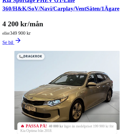
Kia Sportage PHEV GT-Line
360/H&K/SoV/Navi/Carplay/VentSäten/1Ägare
4 200 kr/mån
349 900 kr
eller
Se bil
DRAGKROK
🔥 PASSA PÅ!
40 000 kr
lägre än medelpriset 199 900 kr för
Kia Optima från 2018.