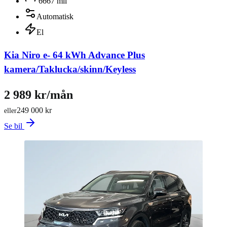
6667 mil
Automatisk
El
Kia Niro e- 64 kWh Advance Plus
kamera/Taklucka/skinn/Keyless
2 989 kr/mån
249 000 kr
eller
Se bil