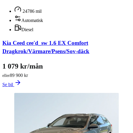
24786 mil
Automatisk
Diesel
Kia Ceed cee'd_sw 1.6 EX Comfort
Dragkrok/Värmare/Psens/Sov-däck
1 079 kr/mån
89 900 kr
eller
Se bil