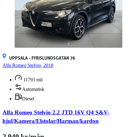
UPPSALA - FYRISLUNDSGATAN 76
Alfa Romeo Stelvio, 2018
11793 mil
Automatisk
Diesel
Alfa Romeo Stelvio 2.2 JTD 16V Q4 S&V-
hjul/Kamera/Elstolar/Harman/kardon
2 940 kr/mån