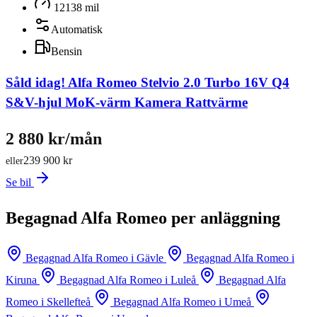
12138 mil
Automatisk
Bensin
Såld idag!
Alfa Romeo Stelvio 2.0 Turbo 16V Q4
S&V-hjul MoK-värm Kamera Rattvärme
2 880 kr/mån
239 900 kr
eller
Se bil
Begagnad Alfa Romeo per anläggning
Begagnad Alfa Romeo i Gävle
Begagnad Alfa Romeo i
Kiruna
Begagnad Alfa Romeo i Luleå
Begagnad Alfa
Romeo i Skellefteå
Begagnad Alfa Romeo i Umeå