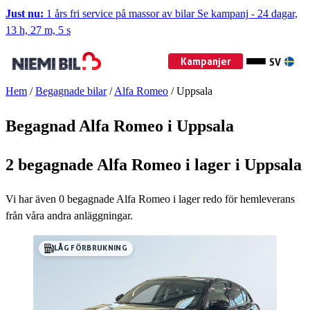
Just nu:
1 års fri service på massor av bilar
Se kampanj
-
24 dagar,
13 h, 27 m, 4 s
Kampanjer
SV
Hem
/
Begagnade bilar
/
Alfa Romeo
/
Uppsala
Begagnad Alfa Romeo i Uppsala
2 begagnade Alfa Romeo i lager i Uppsala
Vi har även
0
begagnade Alfa Romeo i lager redo för hemleverans
från våra andra anläggningar.
LÅG FÖRBRUKNING