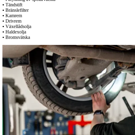
•
Tändstift
•
Bränslefilter
•
Kamrem
•
Drivrem
•
Växellådsolja
•
Haldexolja
•
Bromsvätska