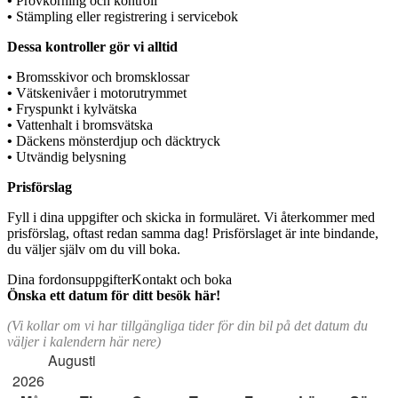
•
Provkörning och kontroll
•
Stämpling eller registrering i servicebok
Dessa kontroller gör vi alltid
•
Bromsskivor och bromsklossar
•
Vätskenivåer i motorutrymmet
•
Fryspunkt i kylvätska
•
Vattenhalt i bromsvätska
•
Däckens mönsterdjup och däcktryck
•
Utvändig belysning
Prisförslag
Fyll i dina uppgifter och skicka in formuläret. Vi återkommer med
prisförslag, oftast redan samma dag! Prisförslaget är inte bindande,
du väljer själv om du vill boka.
Dina fordonsuppgifter
Kontakt och boka
Önska ett datum för ditt besök här!
(Vi kollar om vi har tillgängliga tider för din bil på det datum du
väljer i kalendern här nere)
Augusti
2026