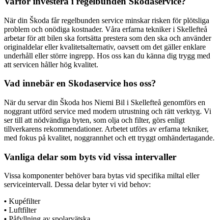
Varför investera i regelbunden Skodaservice?
När din Škoda får regelbunden service minskar risken för plötsliga
problem och onödiga kostnader. Våra erfarna tekniker i Skellefteå
arbetar för att bilen ska fortsätta prestera som den ska och använder
originaldelar eller kvalitetsalternativ, oavsett om det gäller enklare
underhåll eller större ingrepp. Hos oss kan du känna dig trygg med
att servicen håller hög kvalitet.
Vad innebär en Skodaservice hos oss?
När du servar din Škoda hos Niemi Bil i Skellefteå genomförs en
noggrant utförd service med modern utrustning och rätt verktyg. Vi
ser till att nödvändiga byten, som olja och filter, görs enligt
tillverkarens rekommendationer. Arbetet utförs av erfarna tekniker,
med fokus på kvalitet, noggrannhet och ett tryggt omhändertagande.
Vanliga delar som byts vid vissa intervaller
Vissa komponenter behöver bara bytas vid specifika miltal eller
serviceintervall. Dessa delar byter vi vid behov:
•
Kupéfilter
•
Luftfilter
•
Påfyllning av spolarvätska