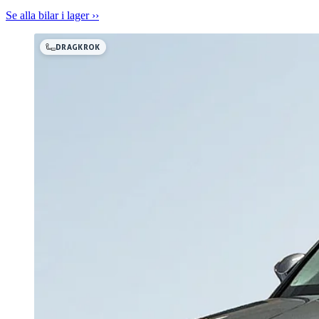
Se alla bilar i lager ››
DRAGKROK