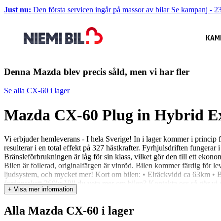
Just nu:
Den första servicen ingår på massor av bilar
Se kampanj
-
23
KAM
Denna Mazda blev precis såld, men vi har fler
Se alla CX-60 i lager
Mazda CX-60 Plug in Hybrid E
Vi erbjuder hemleverans - I hela Sverige! In i lager kommer i princ
resulterar i en total effekt på 327 hästkrafter. Fyrhjulsdriften fungerar
Bränsleförbrukningen är låg för sin klass, vilket gör den till ett ekonom
Bilen är foilerad, originalfärgen är vinröd. Bilen kommer färdig för 
ljudsystem, och mycket mer! Kort om bilen: • Elräckvidd ca 63km • Bla
fordonsskatt 360kr Vill du veta mer om bilen? Kontakta oss så gör vi gä
+ Visa mer information
välkommen till Niemi Bil - Ett familjeföretag med Sveriges största hjärta
har idag? Inga problem! Du får ett prisförslag från oss. Om du vill hämt
Alla Mazda CX-60 i lager