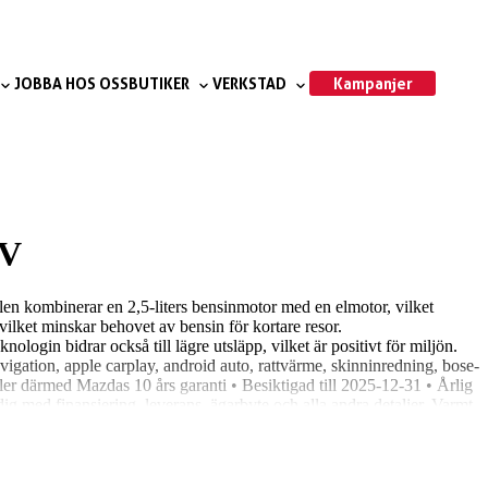
Kampanjer
JOBBA HOS OSS
BUTIKER
VERKSTAD
oV
n kombinerar en 2,5-liters bensinmotor med en elmotor, vilket
, vilket minskar behovet av bensin för kortare resor.
ologin bidrar också till lägre utsläpp, vilket är positivt för miljön.
igation, apple carplay, android auto, rattvärme, skinninredning, bose-
ler därmed Mazdas 10 års garanti • Besiktigad till 2025-12-31 • Årlig
dig med finansiering, leverans, ägarbyte och alla andra detaljer. Varmt
a bli riktigt nöjd och göra en trygg bilaffär! Vill du byta in bilen du
armt välkommen till oss på Spantgatan 8.