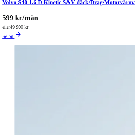
Volvo S40 1.6 D Kinetic S&V-däck/Drag/Motorvärm
599 kr/mån
49 900 kr
eller
Se bil