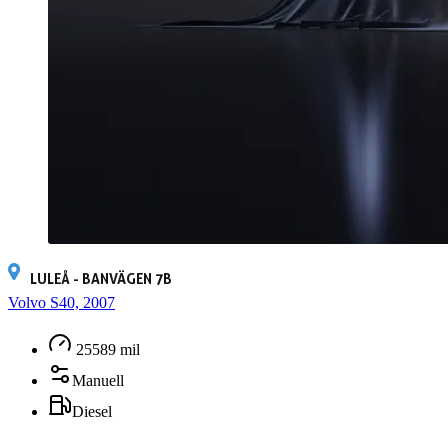
LULEÅ - BANVÄGEN 7B
Volvo S40, 2007
25589 mil
Manuell
Diesel