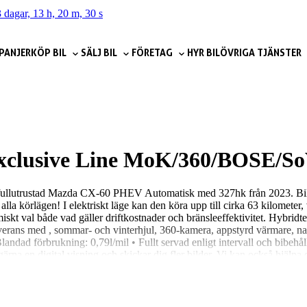
 dagar, 13 h, 20 m, 28 s
PANJER
KÖP BIL
SÄLJ BIL
FÖRETAG
HYR BIL
ÖVRIGA TJÄNSTER
xclusive Line MoK/360/BOSE/S
ip fullutrustad Mazda CX-60 PHEV Automatisk med 327hk från 2023. Bile
 i alla körlägen! I elektriskt läge kan den köra upp till cirka 63 kilometer
iskt val både vad gäller driftkostnader och bränsleeffektivitet. Hybridtekn
leverans med , sommar- och vinterhjul, 360-kamera, appstyrd värmare, nav
ndad förbrukning: 0,79l/mil • Fullt servad enligt intervall och bibehål
rna en digital visning och skickar dig fler bilder. Vi kan också hjälpa 
 för bilar. 4,8 snittbetyg på Google. Vi ska göra vårt bästa för att du sk
ar vi också bilen, tvättar, städar, sköter ägarbytet och alla detaljer. V