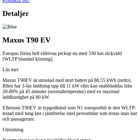
Kontakta oss!
Detaljer
Maxus T90 EV
Europas första helt eldrivna pickup nu med 330 km räckvidd
(WLTP blandad körning).
Läs mer
Maxus T90EV är utrustad med stort batteri på 88,55 kWh (netto).
Bilen har 3-fas laddning upp till 11 kW eller kan snabbladdas från
20-80% på 45 minuter (normaltemperatur) med en maximal
laddhastighet på 80 kW.
Eftersom T90EV är typgodkänd som N1 transportbil är den WLTP-
testad med tung last i jämförelse med personbilar som testas utan last
och passagerare.
Utrustning