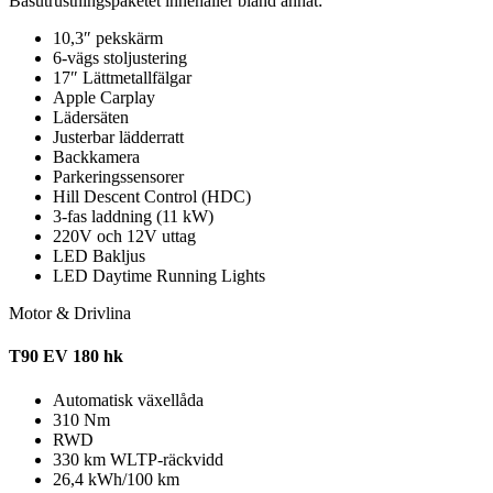
Basutrustningspaketet innehåller bland annat:
10,3″ pekskärm
6-vägs stoljustering
17″ Lättmetallfälgar
Apple Carplay
Lädersäten
Justerbar lädderratt
Backkamera
Parkeringssensorer
Hill Descent Control (HDC)
3-fas laddning (11 kW)
220V och 12V uttag
LED Bakljus
LED Daytime Running Lights
Motor & Drivlina
T90 EV 180 hk
Automatisk växellåda
310 Nm
RWD
330 km WLTP-räckvidd
26,4 kWh/100 km