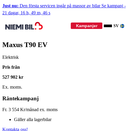
Just nu:
Den första servicen ingår på massor av bilar
Se kampanj
-
21 dagar, 16 h, 49 m, 46 s
Kampanjer
SV
Maxus T90 EV
Elektrisk
Pris från
527 902 kr
Ex. moms.
Räntekampanj
Fr.
3 554
Kr/månad ex. moms
Gäller alla lagerbilar
Kontakta oss!