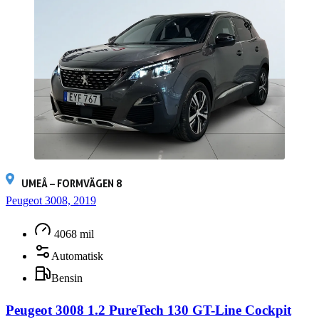
UMEÅ – FORMVÄGEN 8
Peugeot 3008, 2019
4068 mil
Automatisk
Bensin
Peugeot 3008 1.2 PureTech 130 GT-Line Cockpit