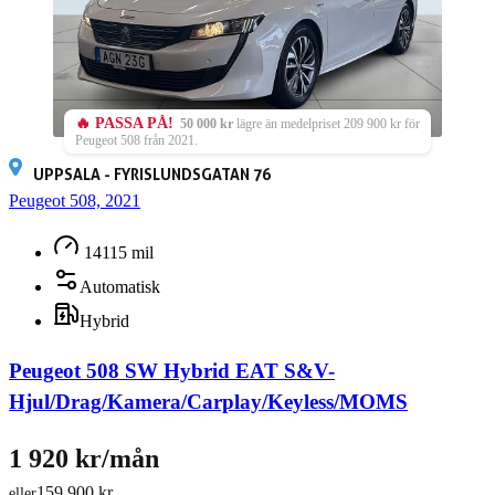
🔥 PASSA PÅ!
50 000 kr
lägre än medelpriset 209 900 kr för
Peugeot 508 från 2021.
UPPSALA - FYRISLUNDSGATAN 76
Peugeot 508, 2021
14115 mil
Automatisk
Hybrid
Peugeot 508 SW Hybrid EAT S&V-
Hjul/Drag/Kamera/Carplay/Keyless/MOMS
1 920 kr/mån
159 900 kr
eller