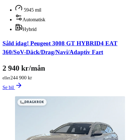
5945 mil
Automatisk
Hybrid
Såld idag!
Peugeot 3008 GT HYBRID4 EAT
360/SoV-Däck/Drag/Navi/Adaptiv Fart
2 940 kr/mån
244 900 kr
eller
Se bil
DRAGKROK