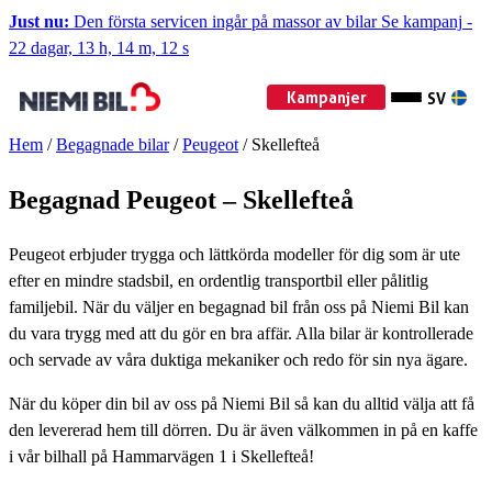
Just nu:
Den första servicen ingår på massor av bilar
Se kampanj
-
22 dagar, 13 h, 14 m, 10 s
Kampanjer
SV
Hem
/
Begagnade bilar
/
Peugeot
/
Skellefteå
Begagnad Peugeot – Skellefteå
Peugeot erbjuder trygga och lättkörda modeller för dig som är ute
efter en mindre stadsbil, en ordentlig transportbil eller pålitlig
familjebil. När du väljer en begagnad bil från oss på Niemi Bil kan
du vara trygg med att du gör en bra affär. Alla bilar är kontrollerade
och servade av våra duktiga mekaniker och redo för sin nya ägare.
När du köper din bil av oss på Niemi Bil så kan du alltid välja att få
den levererad hem till dörren. Du är även välkommen in på en kaffe
i vår bilhall på Hammarvägen 1 i Skellefteå!