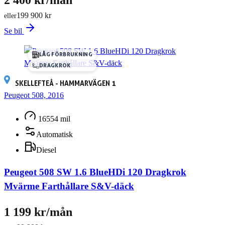
199 900 kr
eller
Se bil
LÅG FÖRBRUKNING
DRAGKROK
SKELLEFTEÅ - HAMMARVÄGEN 1
Peugeot 508, 2016
16554 mil
Automatisk
Diesel
Peugeot 508 SW 1.6 BlueHDi 120 Dragkrok
Mvärme Farthållare S&V-däck
1 199 kr/mån