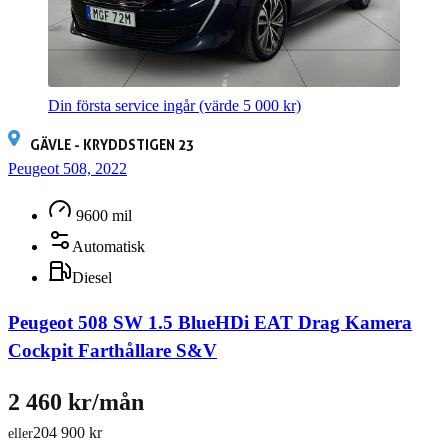
Din första service ingår
(värde 5 000 kr)
GÄVLE - KRYDDSTIGEN 23
Peugeot 508, 2022
9600 mil
Automatisk
Diesel
Peugeot 508 SW 1.5 BlueHDi EAT Drag Kamera
Cockpit Farthållare S&V
2 460 kr/mån
204 900 kr
eller