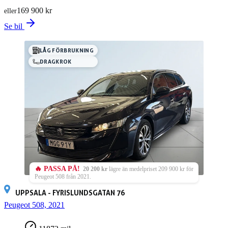
169 900 kr
eller
Se bil
LÅG FÖRBRUKNING
DRAGKROK
🔥 PASSA PÅ!
20 200 kr
lägre än medelpriset 209 900 kr för
Peugeot 508 från 2021.
UPPSALA - FYRISLUNDSGATAN 76
Peugeot 508, 2021