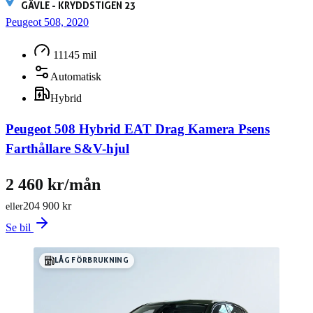
GÄVLE - KRYDDSTIGEN 23
Peugeot 508, 2020
11145 mil
Automatisk
Hybrid
Peugeot 508 Hybrid EAT Drag Kamera Psens
Farthållare S&V-hjul
2 460 kr/mån
204 900 kr
eller
Se bil
LÅG FÖRBRUKNING