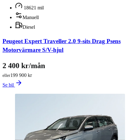
18621 mil
Manuell
Diesel
Peugeot Expert Traveller 2.0 9-sits Drag Psens
Motorvärmare S/V-hjul
2 400 kr/mån
199 900 kr
eller
Se bil