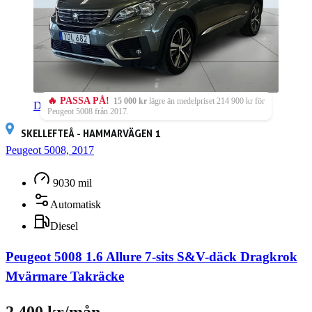
🔥 PASSA PÅ!
15 000 kr
lägre än medelpriset 214 900 kr för
Din första service ingår
(värde 5 000 kr)
Peugeot 5008 från 2017.
SKELLEFTEÅ - HAMMARVÄGEN 1
Peugeot 5008, 2017
9030 mil
Automatisk
Diesel
Peugeot 5008 1.6 Allure 7-sits S&V-däck Dragkrok
Mvärmare Takräcke
2 400 kr/mån