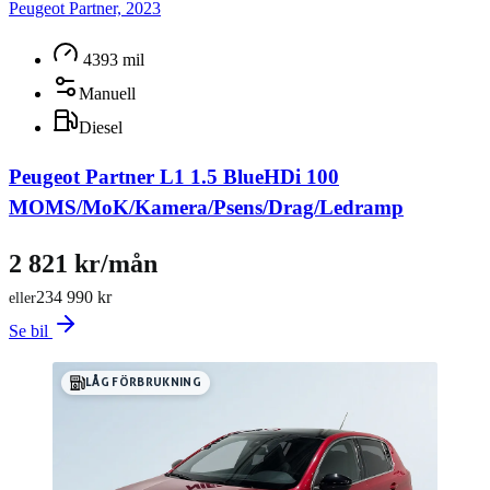
Peugeot Partner, 2023
4393 mil
Manuell
Diesel
Peugeot Partner L1 1.5 BlueHDi 100
MOMS/MoK/Kamera/Psens/Drag/Ledramp
2 821 kr/mån
234 990 kr
eller
Se bil
LÅG FÖRBRUKNING