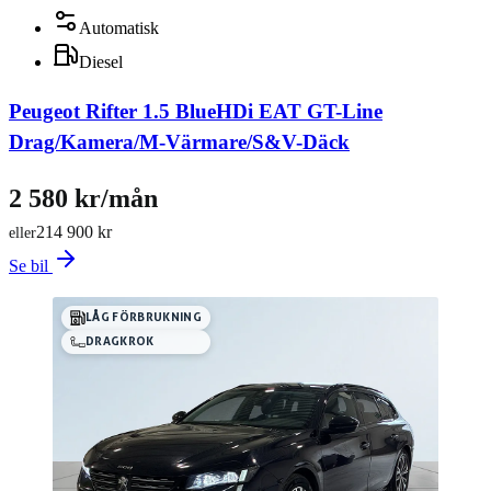
Automatisk
Diesel
Peugeot Rifter 1.5 BlueHDi EAT GT-Line
Drag/Kamera/M-Värmare/S&V-Däck
2 580 kr/mån
214 900 kr
eller
Se bil
LÅG FÖRBRUKNING
DRAGKROK