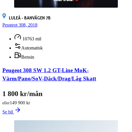
LULEÅ - BANVÄGEN 7B
Peugeot 308, 2018
10763 mil
Automatisk
Bensin
Peugeot 308 SW 1.2 GT-Line MoK-
Värm/Pano/SoV-Däck/Drag/Låg Skatt
1 800 kr/mån
149 900 kr
eller
Se bil