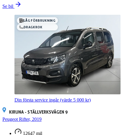
Se bil
LÅG FÖRBRUKNING
DRAGKROK
Din första service ingår
(värde 5 000 kr)
KIRUNA - STÄLLVERKSVÄGEN 9
Peugeot Rifter, 2019
12647 mil