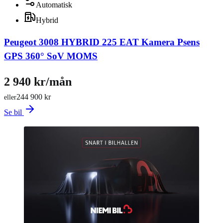
Automatisk
Hybrid
Peugeot 3008 HYBRID 225 EAT Kamera Psens
GPS 360° SoV MOMS
2 940 kr/mån
244 900 kr
eller
Se bil