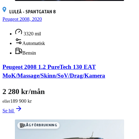
LULEÅ - SPANTGATAN 8
Peugeot 2008, 2020
3320 mil
Automatisk
Bensin
Peugeot 2008 1.2 PureTech 130 EAT
MoK/Massage/Skinn/SoV/Drag/Kamera
2 280 kr/mån
189 900 kr
eller
Se bil
LÅG FÖRBRUKNING