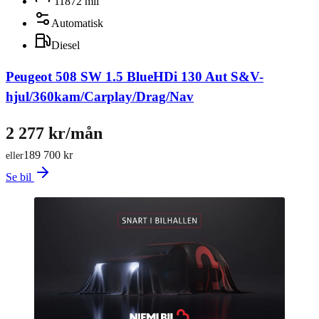
11872 mil
Automatisk
Diesel
Peugeot 508 SW 1.5 BlueHDi 130 Aut S&V-
hjul/360kam/Carplay/Drag/Nav
2 277 kr/mån
189 700 kr
eller
Se bil