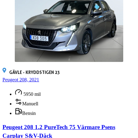
GÄVLE - KRYDDSTIGEN 23
Peugeot 208, 2021
5950 mil
Manuell
Bensin
Peugeot 208 1.2 PureTech 75 Värmare Psens
Carplay S&V-Däck