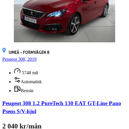
UMEÅ – FORMVÄGEN 8
Peugeot 308, 2019
5748 mil
Automatisk
Bensin
Peugeot 308 1.2 PureTech 130 EAT GT-Line Pano
Psens S/V-hjul
2 040 kr/mån