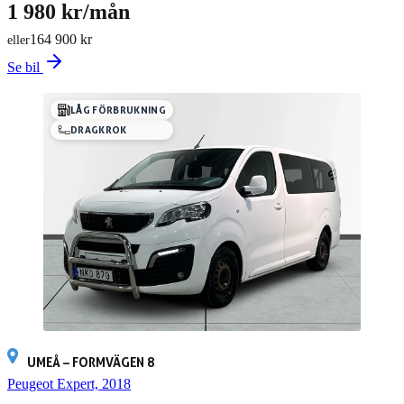
1 980 kr/mån
164 900 kr
eller
Se bil
LÅG FÖRBRUKNING
DRAGKROK
UMEÅ – FORMVÄGEN 8
Peugeot Expert, 2018