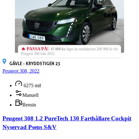
🔥 PASSA PÅ!
45 000 kr
lägre än medelpriset 209 900 kr för
Peugeot 308 från 2022.
GÄVLE - KRYDDSTIGEN 23
Peugeot 308, 2022
6275 mil
Manuell
Bensin
Peugeot 308 1.2 PureTech 130 Farthållare Cockpit
Nyservad Psens S&V