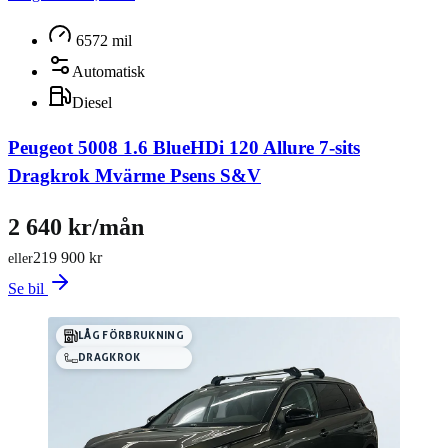
6572 mil
Automatisk
Diesel
Peugeot 5008 1.6 BlueHDi 120 Allure 7-sits
Dragkrok Mvärme Psens S&V
2 640 kr/mån
219 900 kr
eller
Se bil
LÅG FÖRBRUKNING
DRAGKROK