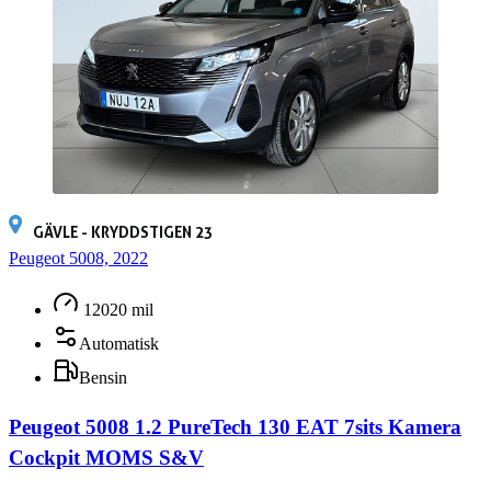
GÄVLE - KRYDDSTIGEN 23
Peugeot 5008, 2022
12020 mil
Automatisk
Bensin
Peugeot 5008 1.2 PureTech 130 EAT 7sits Kamera
Cockpit MOMS S&V