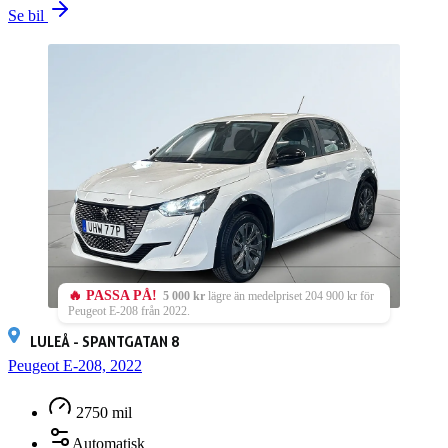
Se bil
🔥 PASSA PÅ!
5 000 kr
lägre än medelpriset 204 900 kr för
Peugeot E-208 från 2022.
LULEÅ - SPANTGATAN 8
Peugeot E-208, 2022
2750 mil
Automatisk