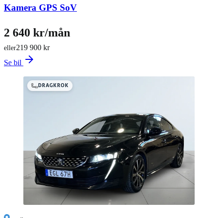
Kamera GPS SoV
2 640 kr/mån
219 900 kr
eller
Se bil
DRAGKROK