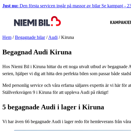
Just nu:
Den första servicen ingår på massor av bilar
Se kampanj
-
23
KAMPANJE
Hem
/
Begagnade bilar
/
Audi
/
Kiruna
Begagnad Audi Kiruna
Hos Niemi Bil i Kiruna hittar du ett noga utvalt utbud av begagnade A
serien, hjälper vi dig att hitta den perfekta bilen som passar både stad
Med personlig service och våra erfarna säljares expertis är vi här för a
Ställverksvägen 9 i Kiruna för att uppleva Audi på riktigt!
5 begagnade Audi i lager i Kiruna
Vi har även
66
begagnade Audi i lager redo för hemleverans från våra