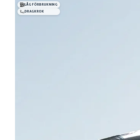
LÅG FÖRBRUKNING
DRAGKROK