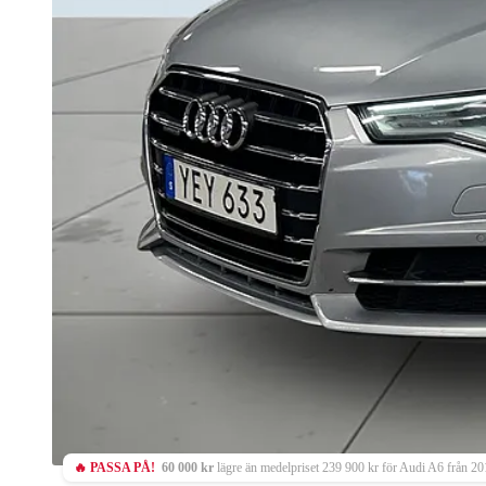
🔥 PASSA PÅ!
60 000 kr
lägre än medelpriset 239 900 kr för Audi A6 från 20