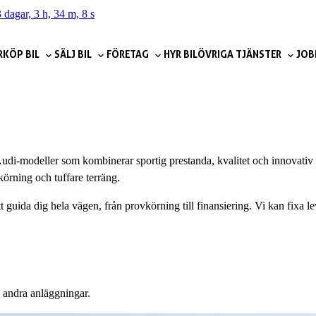
 dagar, 3 h, 34 m, 6 s
R
KÖP BIL
SÄLJ BIL
FÖRETAG
HYR BIL
ÖVRIGA TJÄNSTER
JOB
udi-modeller som kombinerar sportig prestanda, kvalitet och innovativ t
skörning och tuffare terräng.
tt guida dig hela vägen, från provkörning till finansiering. Vi kan fixa 
 andra anläggningar.